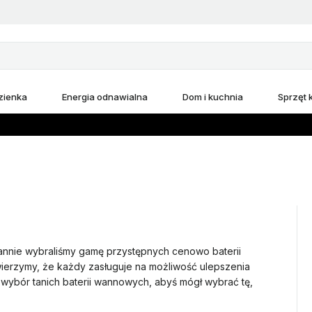
zienka
Energia odnawialna
Dom i kuchnia
Sprzęt
rannie wybraliśmy gamę przystępnych cenowo baterii
wierzymy, że każdy zasługuje na możliwość ulepszenia
 wybór tanich baterii wannowych, abyś mógł wybrać tę,