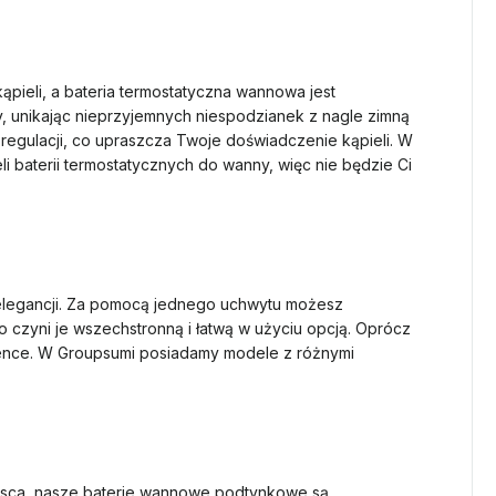
pieli, a bateria termostatyczna wannowa jest
y, unikając nieprzyjemnych niespodzianek z nagle zimną
 regulacji, co upraszcza Twoje doświadczenie kąpieli. W
 baterii termostatycznych do wanny, więc nie będzie Ci
 elegancji. Za pomocą jednego uchwytu możesz
 czyni je wszechstronną i łatwą w użyciu opcją. Oprócz
azience. W Groupsumi posiadamy modele z różnymi
jsca, nasze baterie wannowe podtynkowe są