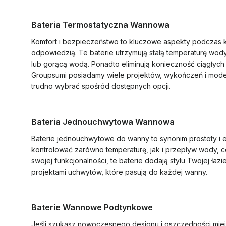
Bateria Termostatyczna Wannowa
Komfort i bezpieczeństwo to kluczowe aspekty podczas ką
odpowiedzią. Te baterie utrzymują stałą temperaturę wod
lub gorącą wodą. Ponadto eliminują konieczność ciągłych
Groupsumi posiadamy wiele projektów, wykończeń i modeli
trudno wybrać spośród dostępnych opcji.
Bateria Jednouchwytowa Wannowa
Baterie jednouchwytowe do wanny to synonim prostoty i
kontrolować zarówno temperaturę, jak i przepływ wody, co
swojej funkcjonalności, te baterie dodają stylu Twojej ł
projektami uchwytów, które pasują do każdej wanny.
Baterie Wannowe Podtynkowe
Jeśli szukasz nowoczesnego designu i oszczędności mie