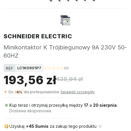
SCHNEIDER ELECTRIC
Minikontaktor K Trójbiegunowy 9A 230V 50-
60HZ
LC1K0901P7
REF
(
0
)
193,56 zł
435,94 zł
Do
dla profesjonalistów.
Sprawdź szczegóły
.
-6%
Kup teraz i otrzymaj przesyłkę między
17
a
20 sierpnia
.
Dostawa ekspresowa
Uzyskaj
+45 Sumis
za zakup tego produktu