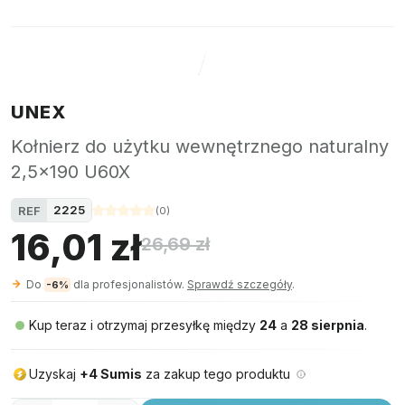
UNEX
Kołnierz do użytku wewnętrznego naturalny
2,5x190 U60X
2225
REF
(
0
)
16,01 zł
26,69 zł
Do
dla profesjonalistów.
Sprawdź szczegóły
.
-6%
Kup teraz i otrzymaj przesyłkę między
24
a
28 sierpnia
.
Uzyskaj
+4 Sumis
za zakup tego produktu