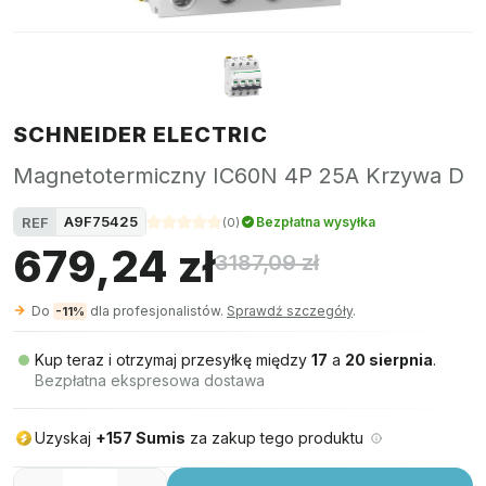
SCHNEIDER ELECTRIC
Magnetotermiczny IC60N 4P 25A Krzywa D
A9F75425
REF
Bezpłatna wysyłka
(
0
)
679,24 zł
3187,09 zł
Do
dla profesjonalistów.
Sprawdź szczegóły
.
-11%
Kup teraz i otrzymaj przesyłkę między
17
a
20 sierpnia
.
Bezpłatna ekspresowa dostawa
Uzyskaj
+157 Sumis
za zakup tego produktu