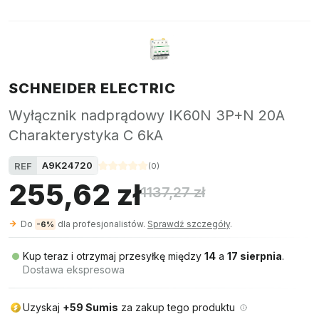
SCHNEIDER ELECTRIC
Wyłącznik nadprądowy IK60N 3P+N 20A
Charakterystyka C 6kA
A9K24720
REF
(
0
)
255,62 zł
1137,27 zł
Do
dla profesjonalistów.
Sprawdź szczegóły
.
-6%
Kup teraz i otrzymaj przesyłkę między
14
a
17 sierpnia
.
Dostawa ekspresowa
Uzyskaj
+59 Sumis
za zakup tego produktu