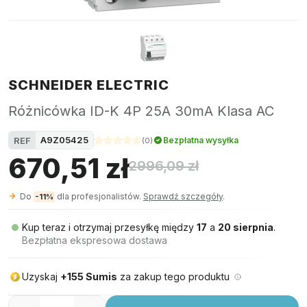
SCHNEIDER ELECTRIC
Różnicówka ID-K 4P 25A 30mA Klasa AC
A9Z05425
REF
Bezpłatna wysyłka
(
0
)
670,51 zł
2996,09 zł
Do
dla profesjonalistów.
Sprawdź szczegóły
.
-11%
Kup teraz i otrzymaj przesyłkę między
17
a
20 sierpnia
.
Bezpłatna ekspresowa dostawa
Uzyskaj
+155 Sumis
za zakup tego produktu