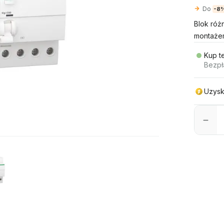
Do
-8
Blok róż
montażem
Kup t
Bezpł
Uzysk