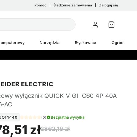
Pomoc
|
Śledzenie zamówienia
|
Zaloguj się
 komputerowy
Narzędzia
Błyskawica
Ogród
EIDER ELECTRIC
cowy wyłącznik QUICK VIGI IC60 4P 40A
A-AC
9Q14440
Bezpłatna wysyłka
(
0
)
8,51 zł
2862,16 zł