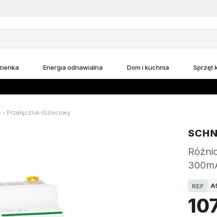
zienka
Energia odnawialna
Dom i kuchnia
Sprzęt
e
Przełącznik różnicowy
SCHN
Różni
300m
A
REF
107