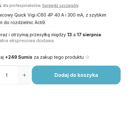
dla profesjonalistów.
Sprawdź szczegóły
.
%
nicowy Quick Vigi iC60 4P 40 A i 300 mA, z szybkim
 do rozdzielnic Acti9.
eraz i otrzymaj przesyłkę między
13
a
17 sierpnia
.
atna ekspresowa dostawa
aj
+249 Sumis
za zakup tego produktu
Dodaj do koszyka