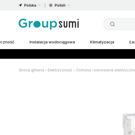
Polska
Polish
ryczność
Instalacja wodociągowa
Klimatyzacja
Ła
Strona główna
Elektryczność
Ochrona i sterowanie elektryczn