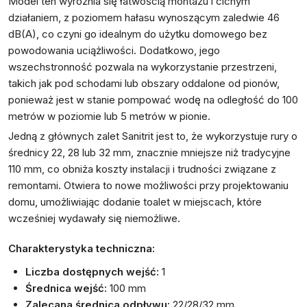
Model ten wyróżnia się łatwością montażu i cichym
działaniem, z poziomem hałasu wynoszącym zaledwie 46
dB(A), co czyni go idealnym do użytku domowego bez
powodowania uciążliwości. Dodatkowo, jego
wszechstronność pozwala na wykorzystanie przestrzeni,
takich jak pod schodami lub obszary oddalone od pionów,
ponieważ jest w stanie pompować wodę na odległość do 100
metrów w poziomie lub 5 metrów w pionie.
Jedną z głównych zalet Sanitrit jest to, że wykorzystuje rury o
średnicy 22, 28 lub 32 mm, znacznie mniejsze niż tradycyjne
110 mm, co obniża koszty instalacji i trudności związane z
remontami. Otwiera to nowe możliwości przy projektowaniu
domu, umożliwiając dodanie toalet w miejscach, które
wcześniej wydawały się niemożliwe.
Charakterystyka techniczna:
Liczba dostępnych wejść:
1
Średnica wejść:
100 mm
Zalecana średnica odpływu:
22/28/32 mm