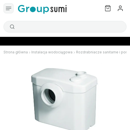
Strona główna
Instalacja wodociągowa
Rozdrabniacze sanitarne i po