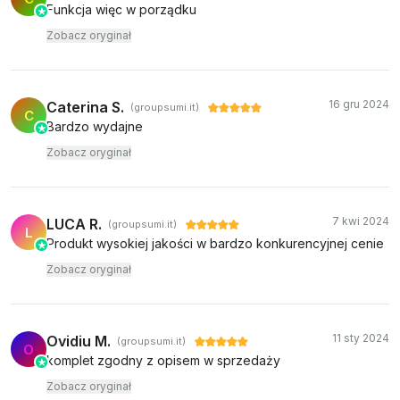
Funkcja więc w porządku
Zobacz oryginał
16 gru 2024
Caterina S.
(groupsumi.it)
C
Bardzo wydajne
Zobacz oryginał
7 kwi 2024
LUCA R.
(groupsumi.it)
L
Produkt wysokiej jakości w bardzo konkurencyjnej cenie
Zobacz oryginał
11 sty 2024
Ovidiu M.
(groupsumi.it)
O
komplet zgodny z opisem w sprzedaży
Zobacz oryginał