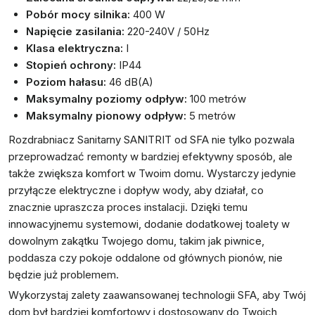
Pobór mocy silnika:
400 W
Napięcie zasilania:
220-240V / 50Hz
Klasa elektryczna:
I
Stopień ochrony:
IP44
Poziom hałasu:
46 dB(A)
Maksymalny poziomy odpływ:
100 metrów
Maksymalny pionowy odpływ:
5 metrów
Rozdrabniacz Sanitarny SANITRIT od SFA nie tylko pozwala
przeprowadzać remonty w bardziej efektywny sposób, ale
także zwiększa komfort w Twoim domu. Wystarczy jedynie
przyłącze elektryczne i dopływ wody, aby działał, co
znacznie upraszcza proces instalacji. Dzięki temu
innowacyjnemu systemowi, dodanie dodatkowej toalety w
dowolnym zakątku Twojego domu, takim jak piwnice,
poddasza czy pokoje oddalone od głównych pionów, nie
będzie już problemem.
Wykorzystaj zalety zaawansowanej technologii SFA, aby Twój
dom był bardziej komfortowy i dostosowany do Twoich