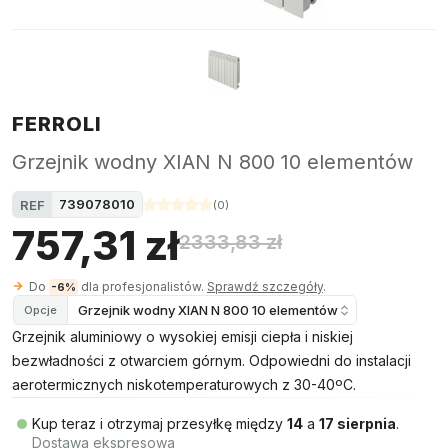
FERROLI
Grzejnik wodny XIAN N 800 10 elementów
739078010
REF
(
0
)
757,31 zł
2333,83 zł
Do
dla profesjonalistów.
Sprawdź szczegóły
.
-6%
Grzejnik wodny XIAN N 800 10 elementów
Opcje
Grzejnik aluminiowy o wysokiej emisji ciepła i niskiej
bezwładności z otwarciem górnym. Odpowiedni do instalacji
aerotermicznych niskotemperaturowych z 30-40ºC.
Kup teraz i otrzymaj przesyłkę między
14
a
17 sierpnia
.
Dostawa ekspresowa