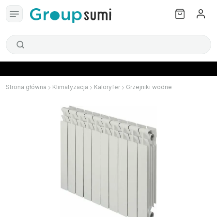
Strona główna
Klimatyzacja
Kaloryfer
Grzejniki wodne