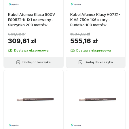
Kabel Afumex Klasa 500V
Kabel Afumex Klasy H07Z1-
ES05Z1-K 1X1 czerwony -
K AS 750V 1X6 szary -
Skrzynka 200 metrów
Pudełko 100 metrów
661,92 zł
1334,52 zł
309,61 zł
555,16 zł
Dostawa ekspresowa
Dostawa ekspresowa
Dodaj do koszyka
Dodaj do koszyka