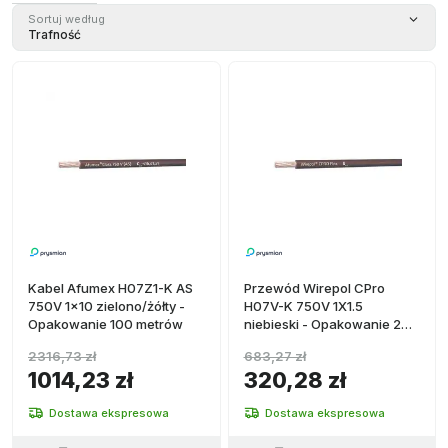
Niebieski
Sortuj według
(
2
)
Trafność
Zielony/
Żółty
(
2
)
Brązowy
(
1
)
Kabel Afumex H07Z1-K AS
Przewód Wirepol CPro
750V 1x10 zielono/żółty -
H07V-K 750V 1X1.5
Opakowanie 100 metrów
niebieski - Opakowanie 200
metrów
2316,73 zł
683,27 zł
1014,23 zł
320,28 zł
Dostawa ekspresowa
Dostawa ekspresowa