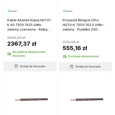
Kabel Afumex Klasa H07Z1-
Przewód Wirepol CPro
K AS 750V 1X25 żółto-
H07V-K 750V 1G2.5 żółto-
zielony czerwony - Rolka
zielony - Pudełko 200
100 metrów
metrów
5546,26 zł
1174,38 zł
2367,37 zł
555,16 zł
Bezpłatna ekspresowa
dostawa
Dostawa ekspresowa
Dodaj do koszyka
Dodaj do koszyka