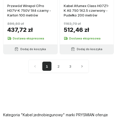
Przewód Wirepol CPro
Kabel Afumex Class H07Z1-
H07V-K 750V 1X4 czarny -
K AS 750 1X2.5 czerwony -
Karton 100 metrów
Pudełko 200 metrów
896,80 zł
1163,70 zł
437,72 zł
512,46 zł
Dostawa ekspresowa
Dostawa ekspresowa
Dodaj do koszyka
Dodaj do koszyka
1
2
3
Kategoria "Kabel jednobiegunowy" marki PRYSMIAN oferuje