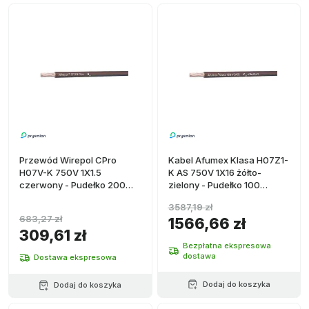
Przewód Wirepol CPro
Kabel Afumex Klasa H07Z1-
H07V-K 750V 1X1.5
K AS 750V 1X16 żółto-
czerwony - Pudełko 200
zielony - Pudełko 100
metrów
metrów
3587,19 zł
683,27 zł
1566,66 zł
309,61 zł
Bezpłatna ekspresowa
dostawa
Dostawa ekspresowa
Dodaj do koszyka
Dodaj do koszyka