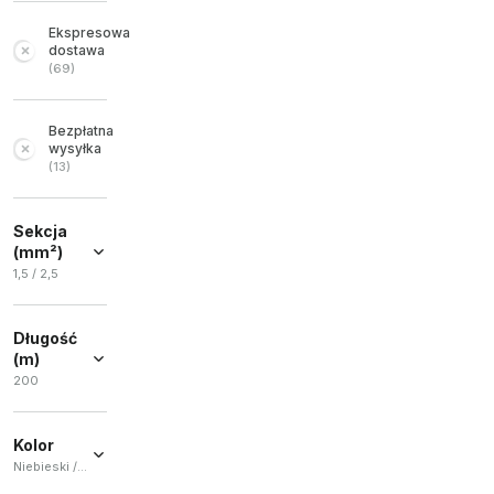
Ekspresowa
dostawa
(
69
)
Bezpłatna
wysyłka
(
13
)
Sekcja
(mm²)
1,5 / 2,5
1,5
(
3
)
Długość
2,5
(
2
)
(m)
200
200
(
5
)
Kolor
Niebieski / Zielony/Żółty / Brązowy