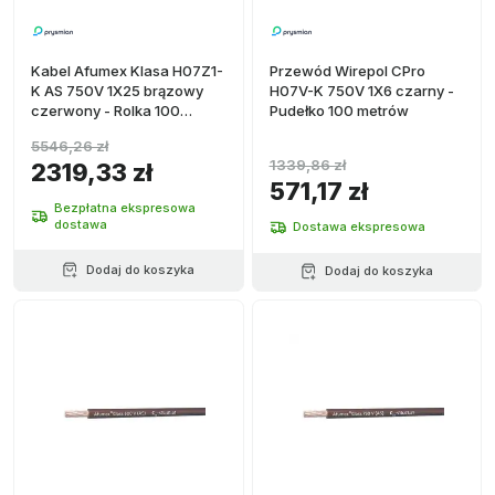
Kabel Afumex Klasa H07Z1-
Przewód Wirepol CPro
K AS 750V 1X25 brązowy
H07V-K 750V 1X6 czarny -
czerwony - Rolka 100
Pudełko 100 metrów
metrów
5546,26 zł
1339,86 zł
2319,33 zł
571,17 zł
Bezpłatna ekspresowa
dostawa
Dostawa ekspresowa
Dodaj do koszyka
Dodaj do koszyka