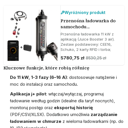
Wyróżniony produkt
Przenośna ładowarka do
samochodu
elektrycznego Juice
Przenośna ładowarka 11 kW z
Booster 3 air Zestaw
aplikacją (Juice Booster 3 air).
Zestaw podstawowy: CEE16,
Podstawowy
Schuko, 2 karty RFID i torba;
IP67 do użytku wewnątrz i na
5780,75 zł
8530,25 zł
zewnątrz.
Do 11 kW (16 A)
Kluczowe funkcje, które robią różnicę
jedno-/trójfazowa;
automatyczny wybór natężenia
Do 11 kW, 1-3 fazy (6–16 A)
: dostosowuje natężenie i
prądu.
moc do instalacji oraz samochodu.
Wi-Fi/Bluetooth i pełna kontrola
przez aplikację j+ pilot.
Aplikacja j+ pilot
: włączaj/wyłączaj, programuj
Zawiera CEE16 czerwony,
ładowanie według godzin (idealne dla taryf nocnych),
Schuko EU, 2 karty RFID i torbę.
monitoruj postęp oraz
eksportuj historię
(PDF/CSV/XLSX). Dodatkowo umożliwia
zarządzanie
ładowaniem w chmurze
z wieloma ładowarkami (np. do