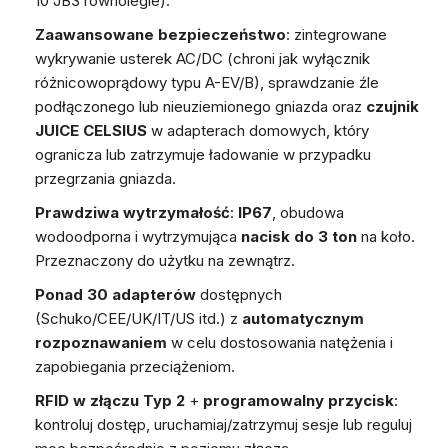
10 JB3 równolegle).
Zaawansowane bezpieczeństwo
: zintegrowane
wykrywanie usterek AC/DC (chroni jak wyłącznik
różnicowoprądowy typu A-EV/B), sprawdzanie źle
podłączonego lub nieuziemionego gniazda oraz
czujnik
JUICE CELSIUS
w adapterach domowych, który
ogranicza lub zatrzymuje ładowanie w przypadku
przegrzania gniazda.
Prawdziwa wytrzymałość
:
IP67
, obudowa
wodoodporna i wytrzymująca
nacisk do 3 ton
na koło.
Przeznaczony do użytku na zewnątrz.
Ponad 30 adapterów
dostępnych
(Schuko/CEE/UK/IT/US itd.) z
automatycznym
rozpoznawaniem
w celu dostosowania natężenia i
zapobiegania przeciążeniom.
RFID w złączu Typ 2
+
programowalny przycisk
:
kontroluj dostęp, uruchamiaj/zatrzymuj sesje lub reguluj