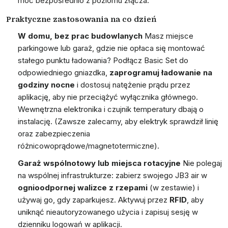
moc bezpośrednio z poziomu złącza.
Praktyczne zastosowania na co dzień
W domu, bez prac budowlanych
Masz miejsce
parkingowe lub garaż, gdzie nie opłaca się montować
stałego punktu ładowania? Podłącz Basic Set do
odpowiedniego gniazdka,
zaprogramuj ładowanie na
godziny nocne
i dostosuj natężenie prądu przez
aplikację, aby nie przeciążyć wyłącznika głównego.
Wewnętrzna elektronika i czujnik temperatury dbają o
instalację. (Zawsze zalecamy, aby elektryk sprawdził linię
oraz zabezpieczenia
różnicowoprądowe/magnetotermiczne).
Garaż wspólnotowy lub miejsca rotacyjne
Nie polegaj
na wspólnej infrastrukturze: zabierz swojego JB3 air w
ognioodpornej walizce z rzepami
(w zestawie) i
używaj go, gdy zaparkujesz. Aktywuj przez
RFID
, aby
uniknąć nieautoryzowanego użycia i zapisuj sesję w
dzienniku logowań
w aplikacji.