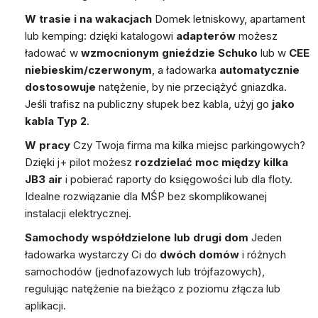
W trasie i na wakacjach
Domek letniskowy, apartament
lub kemping: dzięki katalogowi
adapterów
możesz
ładować w
wzmocnionym gnieździe Schuko
lub w
CEE
niebieskim/czerwonym
, a ładowarka
automatycznie
dostosowuje
natężenie, by nie przeciążyć gniazdka.
Jeśli trafisz na publiczny słupek bez kabla, użyj go
jako
kabla Typ 2
.
W pracy
Czy Twoja firma ma kilka miejsc parkingowych?
Dzięki
j+ pilot
możesz
rozdzielać moc między kilka
JB3 air
i pobierać raporty do księgowości lub dla floty.
Idealne rozwiązanie dla MŚP bez skomplikowanej
instalacji elektrycznej.
Samochody współdzielone lub drugi dom
Jeden
ładowarka wystarczy Ci do
dwóch domów
i różnych
samochodów (jednofazowych lub trójfazowych),
regulując natężenie na bieżąco z poziomu złącza lub
aplikacji.