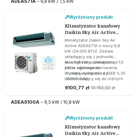
ADEAS71A
– 6,8 kW / 7,5 kW
Wyróżniony produkt
Klimatyzator kanałowy
Daikin Sky Air Active
ADEAS71A 6,8 kW 24000
Klimatyzator Daikin Sky Air
BTU
Active ADEAS71A o mocy 6,8
kW (24.000 BTU). Zestaw
składający się z jednostki
wewnętrznej, zewnętrznej i
Moc 6,8 kW w chłodzeniu i 7,5
pilota zdalnego sterowania.
kW w ogrzewaniu
Wydajny, kompaktowy i
Wysoka wydajność z SEER 5,35
dostosowujący się do różnych
i SCOP 3,80
instalacji.
Ciśnienie statyczne regulowane
9100,77 zł
13 153,02 zł
do 150 Pa
ADEAS100A
– 9,5 kW / 10,8 kW
Wyróżniony produkt
Klimatyzator kanałowy
Daikin Sky Air Active