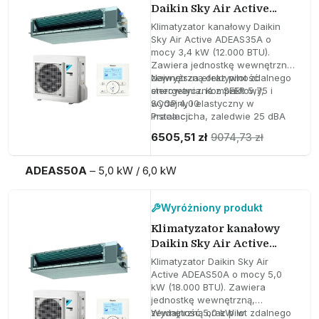
Daikin Sky Air Active
ADEAS35A 3,4 kW 12000
Klimatyzator kanałowy Daikin
BTU
Sky Air Active ADEAS35A o
mocy 3,4 kW (12.000 BTU).
Zawiera jednostkę wewnętrzną,
zewnętrzną oraz pilot zdalnego
Najwyższa efektywność
sterowania. Kompaktowy,
energetyczna z SEER 5,75 i
wydajny i elastyczny w
SCOP 4,00
instalacji.
Praca cicha, zaledwie 25 dBA
Kompaktowy design, idealny do
6505,51 zł
9074,73 zł
średnich przestrzeni
ADEAS50A
– 5,0 kW / 6,0 kW
Wyróżniony produkt
Klimatyzator kanałowy
Daikin Sky Air Active
ADEAS50A 5,0 kW 18000
Klimatyzator Daikin Sky Air
BTU
Active ADEAS50A o mocy 5,0
kW (18.000 BTU). Zawiera
jednostkę wewnętrzną,
zewnętrzną oraz pilot zdalnego
Wydajność 5,0 kW w