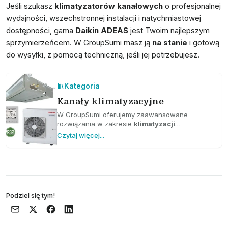
Jeśli szukasz
klimatyzatorów kanałowych
o profesjonalnej
wydajności, wszechstronnej instalacji i natychmiastowej
dostępności, gama
Daikin ADEAS
jest Twoim najlepszym
sprzymierzeńcem. W GroupSumi masz ją
na stanie
i gotową
do wysyłki, z pomocą techniczną, jeśli jej potrzebujesz.
Kategoria
Kanały klimatyzacyjne
W GroupSumi oferujemy zaawansowane
rozwiązania w zakresie
klimatyzacji
kanałowej
, które zapewniają równomierną i
Czytaj więcej...
efektywną dystrybucję powietrza w całym domu
lub budynku. Ten typ systemu jest idealny dla
tych, którzy szukają estetycznej opcji
minimalizującej wizualny wpływ na przestrzenie,
ponieważ główne komponenty pozostają ukryte.
Sprawdź nasz katalog!
Podziel się tym!