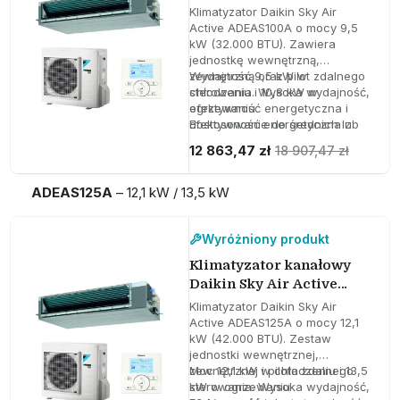
ADEAS100A 9,5 kW
Klimatyzator Daikin Sky Air
32000 BTU
Active ADEAS100A o mocy 9,5
kW (32.000 BTU). Zawiera
jednostkę wewnętrzną,
zewnętrzną oraz pilot zdalnego
Wydajność 9,5 kW w
sterowania. Wysoka wydajność,
chłodzeniu i 10,8 kW w
efektywność energetyczna i
ogrzewaniu
dostosowanie do średnich lub
Efektywność energetyczna z
dużych instalacji.
SEER 5,55 i SCOP 3,81
12 863,47 zł
18 907,47 zł
Ciśnienie statyczne regulowane
do 150 Pa
ADEAS125A
– 12,1 kW / 13,5 kW​
Wyróżniony produkt
Klimatyzator kanałowy
Daikin Sky Air Active
ADEAS125A 12,1 kW
Klimatyzator Daikin Sky Air
42000 BTU
Active ADEAS125A o mocy 12,1
kW (42.000 BTU). Zestaw
jednostki wewnętrznej,
zewnętrznej i pilota zdalnego
Moc 12,1 kW w chłodzeniu i 13,5
sterowania. Wysoka wydajność,
kW w ogrzewaniu