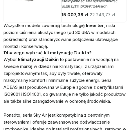
efektywność i dostosowalność
Efektywność energetyczna z
w dużych przestrzeniach.
SEER 5,11 i SCOP 3,50
Regulowane ciśnienie statyczne
15 007,38 zł
22 243,77 zł
do 150 Pa
Wszystkie modele zawierają technologię
Inverter
, niski
poziom ciśnienia akustycznego (od 30 dBA w modelach
pośrednich) oraz standaryzowane połączenia ułatwiające
montaż i konserwację.
Dlaczego wybrać klimatyzację Daikin?
Wybór
klimatyzacji Daikin
to postawienie na wiodącą na
świecie markę w dziedzinie klimatyzacji, z urządzeniami
zaprojektowanymi tak, aby były trwałe, oferowały
maksymalny komfort i minimalne zużycie energii. Seria
ADEAS jest produkowana w Europie zgodnie z certyfikatami
ISO9001 i ISO14001, co gwarantuje nie tylko jakość produktów,
ale także silne zaangażowanie w ochronę środowiska.
Ponadto, seria Sky Air jest kompatybilna z centralnym
sterowaniem i oferuje zaawansowane doświadczenie
użytkownika, idealne do instalacji profesjonalnych, zarówno w