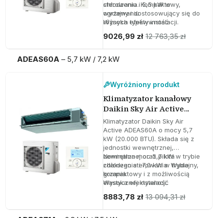
sterowania. Kompaktowy,
chłodzeniu i 5,5 kW w
wydajny i dostosowujący się do
ogrzewaniu
różnych typów instalacji.
Wysoka efektywność
energetyczna z SEER 5,65 i
9026,99 zł
12 763,35 zł
SCOP 4,00
Niski poziom hałasu do 35 dBA
ADEAS60A
– 5,7 kW / 7,2 kW
Wyróżniony produkt
Klimatyzator kanałowy
Daikin Sky Air Active
ADEAS60A 5,7 kW 20000
Klimatyzator Daikin Sky Air
BTU
Active ADEAS60A o mocy 5,7
kW (20.000 BTU). Składa się z
jednostki wewnętrznej,
zewnętrznej oraz pilota
Nominalna moc 5,7 kW w trybie
zdalnego sterowania. Wydajny,
chłodzenia i 7,0 kW w trybie
kompaktowy i z możliwością
grzania
elastycznej instalacji.
Wysoka efektywność
energetyczna z SEER 5,74 i
8883,78 zł
13 094,31 zł
SCOP 4,00
Ciśnienie statyczne regulowane
do 150 Pa