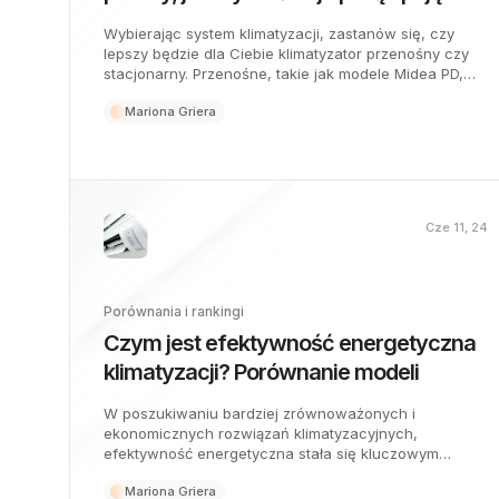
Wybierając system klimatyzacji, zastanów się, czy
lepszy będzie dla Ciebie klimatyzator przenośny czy
stacjonarny. Przenośne, takie jak modele Midea PD,
oferują elastyczność i łatwy montaż bez prac
Mariona Griera
budowlanych, idealne do małych przestrzeni.
Stacjonarne zapewniają większą wydajność i komfort
w dużych pomieszczeniach.
Cze 11, 24
Porównania i rankingi
Czym jest efektywność energetyczna
klimatyzacji? Porównanie modeli
W poszukiwaniu bardziej zrównoważonych i
ekonomicznych rozwiązań klimatyzacyjnych,
efektywność energetyczna stała się kluczowym
kryterium przy wyborze klimatyzatora.
Mariona Griera