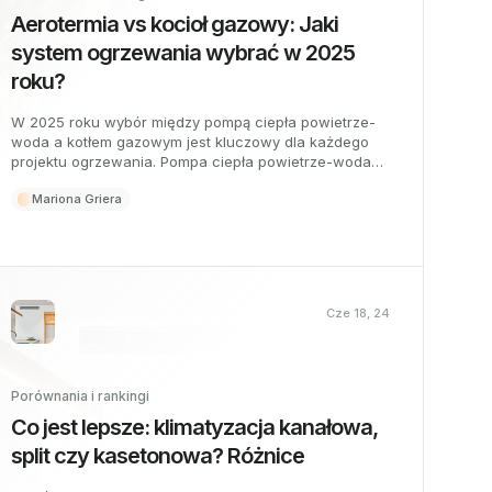
Aerotermia vs kocioł gazowy: Jaki
system ogrzewania wybrać w 2025
roku?
W 2025 roku wybór między pompą ciepła powietrze-
woda a kotłem gazowym jest kluczowy dla każdego
projektu ogrzewania. Pompa ciepła powietrze-woda
wyróżnia się wysoką wydajnością i zrównoważonym
Mariona Griera
rozwojem, idealna dla nowych budynków. Kotły
gazowe oferują niższy koszt początkowy i
kompatybilność z istniejącymi systemami. Oceń według
swoich potrzeb i przyszłych norm.
Cze 18, 24
Porównania i rankingi
Co jest lepsze: klimatyzacja kanałowa,
split czy kasetonowa? Różnice