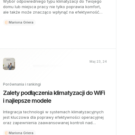
Wybór odpowiedniego typu klimatyzacji do Twojego
domu lub miejsca pracy nie tylko poprawia komfort,
ale także może znacząco wpłynąć na efektywność
energetyczną i długoterminowe koszty eksploatacji. W
Mariona Griera
tym artykule zbadamy różnice i zalety trzech
popularnych systemów: klimatyzacji kanałowej, split i
kasetowej.
Maj 23, 24
Porównania i rankingi
Zalety podłączenia klimatyzacji do WiFi
i najlepsze modele
Integracja technologii w systemach klimatyzacyjnych
jest kluczowa dla poprawy efektywności operacyjnej
oraz zapewnienia zaawansowanej kontroli nad
środowiskiem pracy lub w domu. Podłączenie
Mariona Griera
klimatyzacji do WiFi pozwala lepiej zarządzać