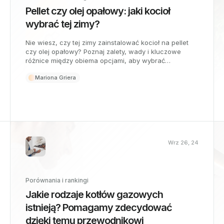
Pellet czy olej opałowy: jaki kocioł
wybrać tej zimy?
Nie wiesz, czy tej zimy zainstalować kocioł na pellet
czy olej opałowy? Poznaj zalety, wady i kluczowe
różnice między obiema opcjami, aby wybrać
najbardziej wydajne, ekologiczne i wygodne
Mariona Griera
ogrzewanie dopasowane do Twoich potrzeb i
dostępnej przestrzeni.
Wrz 26, 24
Porównania i rankingi
Jakie rodzaje kotłów gazowych
istnieją? Pomagamy zdecydować
dzięki temu przewodnikowi