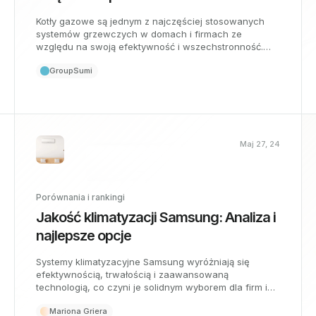
Kotły gazowe są jednym z najczęściej stosowanych
systemów grzewczych w domach i firmach ze
względu na swoją efektywność i wszechstronność.
Jednak nie wszystkie kotły gazowe są takie same.
GroupSumi
Istnieją różne rodzaje kotłów gazowych w zależności
od ich charakterystyki i technologii. Wybór
odpowiedniego zależy od specyficznych potrzeb
każdego projektu lub instalacji.
Maj 27, 24
Porównania i rankingi
Jakość klimatyzacji Samsung: Analiza i
najlepsze opcje
Systemy klimatyzacyjne Samsung wyróżniają się
efektywnością, trwałością i zaawansowaną
technologią, co czyni je solidnym wyborem dla firm i
instytucji korporacyjnych.
Mariona Griera