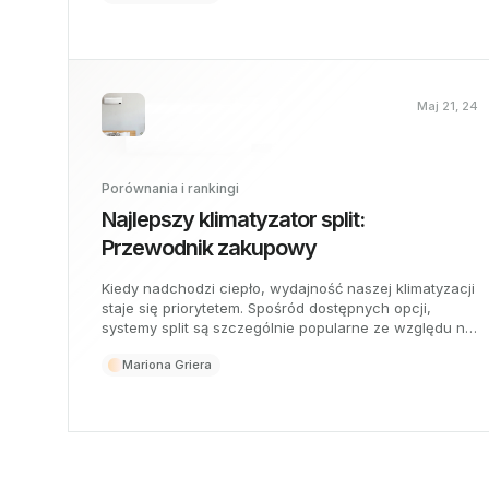
Maj 21, 24
Porównania i rankingi
Najlepszy klimatyzator split:
Przewodnik zakupowy
Kiedy nadchodzi ciepło, wydajność naszej klimatyzacji
staje się priorytetem. Spośród dostępnych opcji,
systemy split są szczególnie popularne ze względu na
swoją wydajność i skuteczność. Ten przewodnik
Mariona Griera
pomoże Ci zidentyfikować najlepszą klimatyzację typu
split, oceniając wszystko od jakości po lokalizację i
cenę.