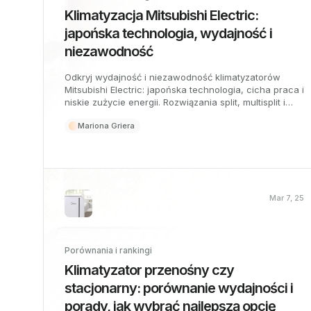
Klimatyzacja Mitsubishi Electric:
japońska technologia, wydajność i
niezawodność
Odkryj wydajność i niezawodność klimatyzatorów
Mitsubishi Electric: japońska technologia, cicha praca i
niskie zużycie energii. Rozwiązania split, multisplit i
kanałowe do domów i firm, z inteligentnym
Mariona Griera
sterowaniem i maksymalną trwałością.
Mar 7, 25
Porównania i rankingi
Klimatyzator przenośny czy
stacjonarny: porównanie wydajności i
porady, jak wybrać najlepszą opcję