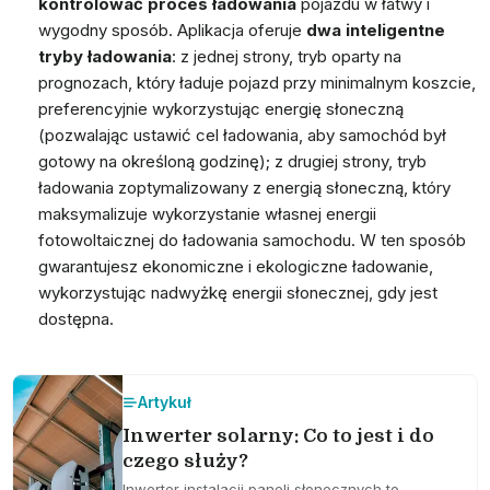
kontrolować proces ładowania
pojazdu w łatwy i
wygodny sposób. Aplikacja oferuje
dwa inteligentne
tryby ładowania
: z jednej strony,
tryb oparty na
prognozach
, który ładuje pojazd przy minimalnym koszcie,
preferencyjnie wykorzystując energię słoneczną
(pozwalając ustawić cel ładowania, aby samochód był
gotowy na określoną godzinę); z drugiej strony,
tryb
ładowania zoptymalizowany z energią słoneczną
, który
maksymalizuje wykorzystanie własnej energii
fotowoltaicznej do ładowania samochodu. W ten sposób
gwarantujesz ekonomiczne i ekologiczne ładowanie,
wykorzystując nadwyżkę energii słonecznej, gdy jest
dostępna.
Artykuł
Inwerter solarny: Co to jest i do
czego służy?
Inwerter instalacji paneli słonecznych to