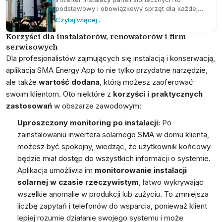
podstawowy i obowiązkowy sprzęt dla każdej
instalacji fotowoltaicznej, zarówno podłączonej
Czytaj więcej...
do sieci, jak i w przypadku instalacji solarnych
niezależnych. Zrozumienie jego działania oraz
Korzyści dla instalatorów, renowatorów i firm
wiedza, jaki typ i moc wybrać, to jeden z
serwisowych
pierwszych kroków, aby rozważyć instalację
Dla profesjonalistów zajmujących się instalacją i konserwacją,
paneli słonecznych w swoim domu, sklepie lub
aplikacja SMA Energy App to nie tylko przydatne narzędzie,
magazynie przemysłowym.
ale także
wartość dodana
, którą możesz zaoferować
swoim klientom. Oto niektóre z
korzyści i praktycznych
zastosowań
w obszarze zawodowym:
Uproszczony monitoring po instalacji:
Po
zainstalowaniu inwertera solarnego SMA w domu klienta,
możesz być spokojny, wiedząc, że użytkownik końcowy
będzie miał dostęp do wszystkich informacji o systemie.
Aplikacja umożliwia im
monitorowanie instalacji
solarnej w czasie rzeczywistym
, łatwo wykrywając
wszelkie anomalie w produkcji lub zużyciu. To zmniejsza
liczbę zapytań i telefonów do wsparcia, ponieważ klient
lepiej rozumie działanie swojego systemu i może