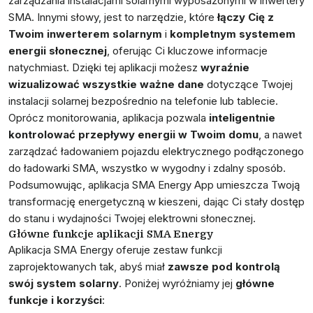
zarządzania instalacjami solarnymi wyposażonymi w inwertery
SMA. Innymi słowy, jest to narzędzie, które
łączy Cię z
Twoim inwerterem solarnym
i
kompletnym systemem
energii słonecznej
, oferując Ci kluczowe informacje
natychmiast. Dzięki tej aplikacji możesz
wyraźnie
wizualizować wszystkie ważne dane
dotyczące Twojej
instalacji solarnej bezpośrednio na telefonie lub tablecie.
Oprócz monitorowania, aplikacja pozwala
inteligentnie
kontrolować przepływy energii w Twoim domu
, a nawet
zarządzać ładowaniem pojazdu elektrycznego podłączonego
do ładowarki SMA, wszystko w wygodny i zdalny sposób.
Podsumowując, aplikacja SMA Energy App umieszcza
Twoją
transformację energetyczną w kieszeni
, dając Ci stały dostęp
do stanu i wydajności Twojej elektrowni słonecznej.
Główne funkcje aplikacji SMA Energy
Aplikacja SMA Energy oferuje zestaw funkcji
zaprojektowanych tak, abyś miał
zawsze pod kontrolą
swój system solarny
. Poniżej wyróżniamy jej
główne
funkcje i korzyści
: