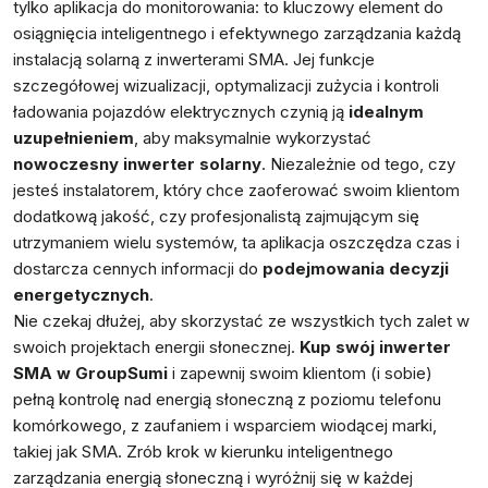
tylko aplikacja do monitorowania: to kluczowy element do
osiągnięcia inteligentnego i efektywnego zarządzania każdą
instalacją solarną z inwerterami SMA. Jej funkcje
szczegółowej wizualizacji, optymalizacji zużycia i kontroli
ładowania pojazdów elektrycznych czynią ją
idealnym
uzupełnieniem
, aby maksymalnie wykorzystać
nowoczesny inwerter solarny
. Niezależnie od tego, czy
jesteś instalatorem, który chce zaoferować swoim klientom
dodatkową jakość, czy profesjonalistą zajmującym się
utrzymaniem wielu systemów, ta aplikacja oszczędza czas i
dostarcza cennych informacji do
podejmowania decyzji
energetycznych
.
Nie czekaj dłużej, aby skorzystać ze wszystkich tych zalet w
swoich projektach energii słonecznej.
Kup swój inwerter
SMA w GroupSumi
i zapewnij swoim klientom (i sobie)
pełną kontrolę nad energią słoneczną z poziomu telefonu
komórkowego, z zaufaniem i wsparciem wiodącej marki,
takiej jak SMA. Zrób krok w kierunku inteligentnego
zarządzania energią słoneczną i wyróżnij się w każdej