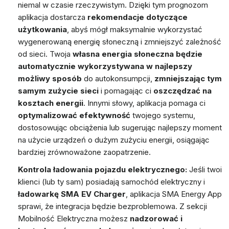
niemal w czasie rzeczywistym. Dzięki tym prognozom
aplikacja dostarcza
rekomendacje dotyczące
użytkowania
, abyś mógł maksymalnie wykorzystać
wygenerowaną energię słoneczną i zmniejszyć zależność
od sieci. Twoja
własna energia słoneczna będzie
automatycznie wykorzystywana w najlepszy
możliwy sposób
do autokonsumpcji,
zmniejszając tym
samym zużycie sieci
i pomagając ci
oszczędzać na
kosztach energii
. Innymi słowy, aplikacja pomaga ci
optymalizować efektywność
twojego systemu,
dostosowując obciążenia lub sugerując najlepszy moment
na użycie urządzeń o dużym zużyciu energii, osiągając
bardziej zrównoważone zaopatrzenie.
Kontrola ładowania pojazdu elektrycznego:
Jeśli twoi
klienci (lub ty sam) posiadają samochód elektryczny i
ładowarkę SMA EV Charger
, aplikacja SMA Energy App
sprawi, że integracja będzie bezproblemowa. Z sekcji
Mobilność Elektryczna
możesz
nadzorować i