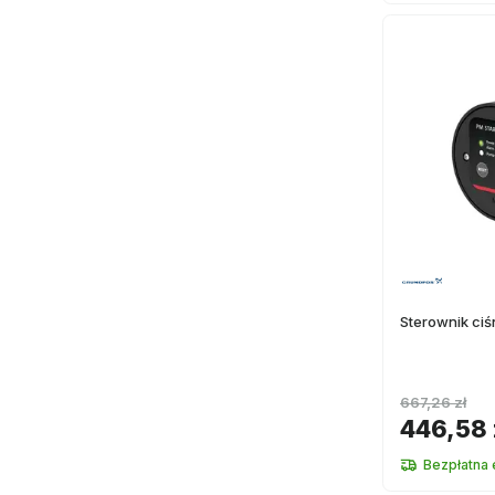
Sterownik ci
667,26 zł
446,58 
Bezpłatna