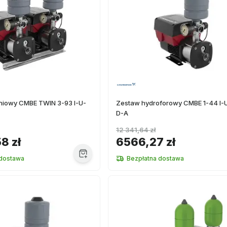
eniowy CMBE TWIN 3-93 I-U-
Zestaw hydroforowy CMBE 1-44 I-
D-A
12 341,64 zł
8 zł
6566,27 zł
 dostawa
Bezpłatna dostawa