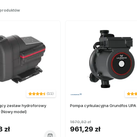
 produktów
(
11
)
ący zestaw hydroforowy
Pompa cyrkulacyjna Grundfos UPA 
 (Nowy model)
1670,82 zł
 zł
961,29 zł