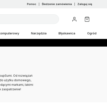
Pomoc
|
Śledzenie zamówienia
|
Zaloguj się
 komputerowy
Narzędzia
Błyskawica
Ogród
oupSumi. Od rozwiązań
e do użytku domowego,
odącymi markami, takimi
e zaopatrzenie!