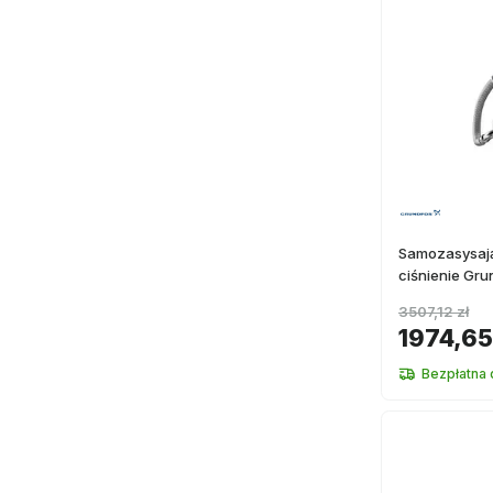
Samozasysaj
ciśnienie Gru
3507,12 zł
1974,65
Bezpłatna