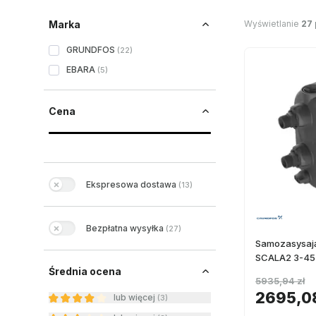
Wyświetlanie
27
Marka
GRUNDFOS
(
22
)
EBARA
(
5
)
Cena
Ekspresowa dostawa
(
13
)
Bezpłatna wysyłka
(
27
)
Samozasysaj
SCALA2 3-45
Średnia ocena
5935,94 zł
2695,08
lub więcej
(
3
)