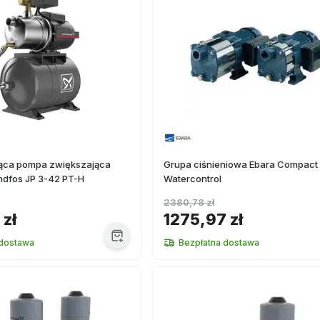
ąca pompa zwiększająca
Grupa ciśnieniowa Ebara Compac
ndfos JP 3-42 PT-H
Watercontrol
2380,78 zł
 zł
1275,97 zł
 dostawa
Bezpłatna dostawa