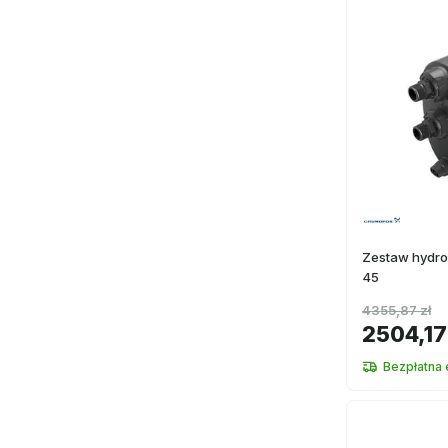
Zestaw hydro
45
4355,87 zł
2504,17
Bezpłatna