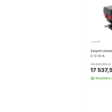
Zespół ciśni
C-C-D-A
35 647,69 zł
17 537,5
Bezpłatna