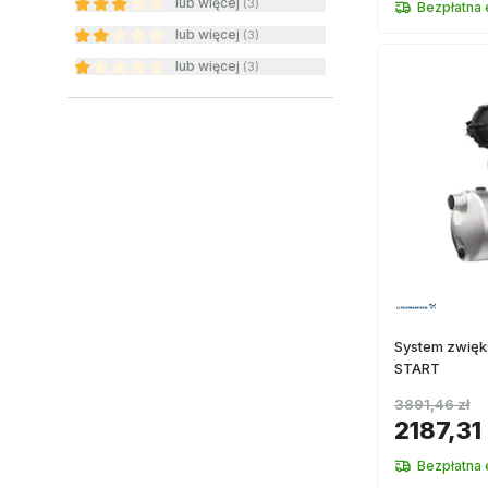
lub więcej
(
3
)
Bezpłatna
lub więcej
(
3
)
lub więcej
(
3
)
System zwięk
START
3891,46 zł
2187,31 
Bezpłatna