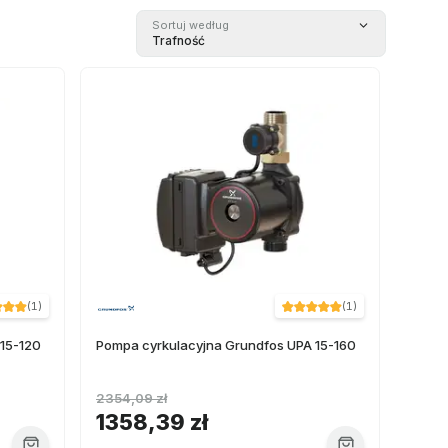
Sortuj według
Trafność
(
1
)
(
1
)
15-120
Pompa cyrkulacyjna Grundfos UPA 15-160
2354,09 zł
1358,39 zł