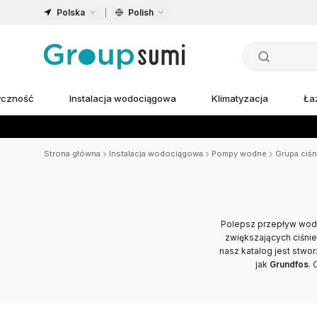
Polska
Polish
ryczność
Instalacja wodociągowa
Klimatyzacja
Ła
Strona główna
Instalacja wodociągowa
Pompy wodne
Grupa ciśn
Polepsz przepływ wody 
zwiększających ciśni
nasz katalog jest stwo
jak
Grundfos
. 