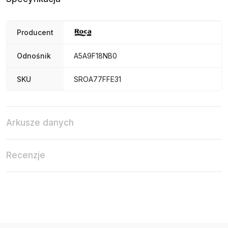
Producent
Odnośnik
A5A9F18NB0
SKU
SROA77FFE31
Arkusze danych
Recenzje