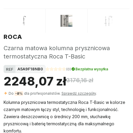
ROCA
Czarna matowa kolumna prysznicowa
termostatyczna Roca T-Basic
A5A9F18NB0
REF
Bezpłatna wysyłka
(
0
)
2248,07 zł
3176,16 zł
Do
dla profesjonalistów.
Sprawdź szczegóły
.
-8%
Kolumna prysznicowa termostatyczna Roca T-Basic w kolorze
czarnym matowym łączy styl, technologię i funkcjonalność.
Zawiera deszczownicę o średnicy 200 mm, słuchawkę
prysznicową i baterię termostatyczną dla maksymalnego
komfortu.