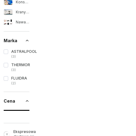
Konserwacja basenu
Krany i prysznice ogrodowe
Nawadnianie
Marka
ASTRALPOOL
(
3
)
THERMOR
(
3
)
FLUIDRA
(
2
)
Cena
Ekspresowa