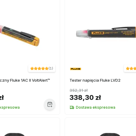
(
1
)
czny Fluke 1AC II VoltAlert™
Tester napięcia Fluke LVD2
352,31 zł
zł
338,30 zł
kspresowa
Dostawa ekspresowa