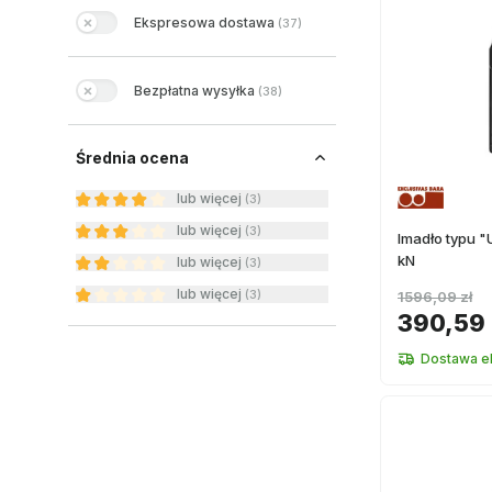
Ekspresowa dostawa
(
37
)
Bezpłatna wysyłka
(
38
)
Średnia ocena
lub więcej
(
3
)
lub więcej
(
3
)
Imadło typu "U
kN
lub więcej
(
3
)
lub więcej
(
3
)
1596,09 zł
390,59 
Dostawa e