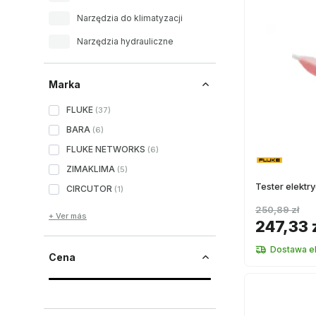
Narzędzia do klimatyzacji
Narzędzia hydrauliczne
Marka
FLUKE
(
37
)
BARA
(
6
)
FLUKE NETWORKS
(
6
)
ZIMAKLIMA
(
5
)
Tester elektry
CIRCUTOR
(
1
)
250,89 zł
+ Ver más
247,33 
Dostawa e
Cena