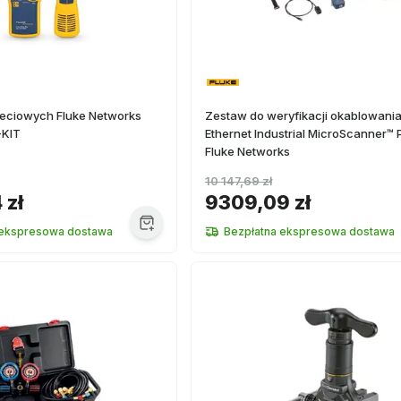
sieciowych Fluke Networks
Zestaw do weryfikacji okablowani
KIT
Ethernet Industrial MicroScanner™ 
Fluke Networks
10 147,69 zł
 zł
9309,09 zł
 ekspresowa dostawa
Bezpłatna ekspresowa dostawa