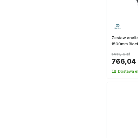
Zestaw anali
1500mm Blac
1411,16 zł
766,04 
Dostawa e