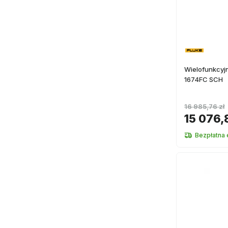
Wielofunkcyjny
1674FC SCH
16 985,76 zł
15 076,
Bezpłatna