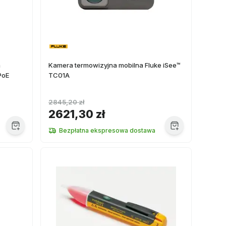
a
Kamera termowizyjna mobilna Fluke iSee™
PoE
TC01A
2845,20 zł
2621,30 zł
Bezpłatna ekspresowa dostawa