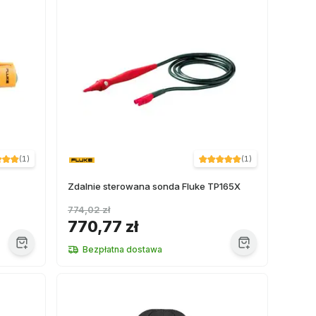
(
1
)
(
1
)
Zdalnie sterowana sonda Fluke TP165X
774,02 zł
770,77 zł
Bezpłatna dostawa