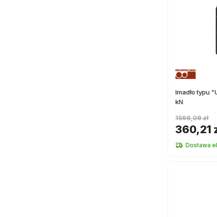
Imadło typu "U
kN
1596,09 zł
360,21 
Dostawa e