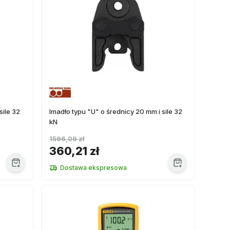
sile 32
Imadło typu "U" o średnicy 20 mm i sile 32
kN
1596,09 zł
360,21 zł
Dostawa ekspresowa