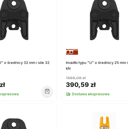
" o średnicy 32 mm i sile 32
Imadło typu "U" o średnicy 25 mm i 
kN
1596,09 zł
zł
390,59 zł
kspresowa
Dostawa ekspresowa