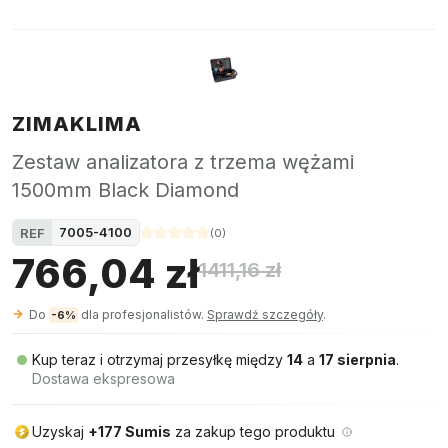
ZIMAKLIMA
Zestaw analizatora z trzema wężami
1500mm Black Diamond
7005-4100
REF
(
0
)
766,04 zł
1411,16 zł
Do
dla profesjonalistów.
Sprawdź szczegóły
.
-6%
Kup teraz i otrzymaj przesyłkę między
14
a
17 sierpnia
.
Dostawa ekspresowa
Uzyskaj
+177 Sumis
za zakup tego produktu