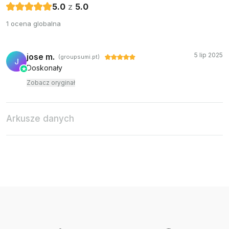
5.0
z
5.0
1 ocena globalna
5 lip 2025
jose m.
(groupsumi.pt)
J
Doskonały
Zobacz oryginał
Arkusze danych