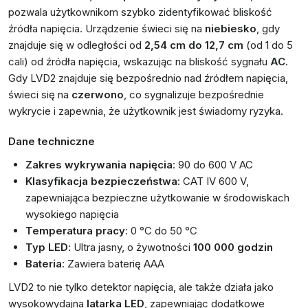
pozwala użytkownikom szybko zidentyfikować bliskość
źródła napięcia. Urządzenie świeci się na
niebiesko
, gdy
znajduje się w odległości od
2,54 cm do 12,7 cm
(od 1 do 5
cali) od źródła napięcia, wskazując na bliskość sygnału
AC
.
Gdy LVD2 znajduje się bezpośrednio nad źródłem napięcia,
świeci się na
czerwono
, co sygnalizuje bezpośrednie
wykrycie i zapewnia, że użytkownik jest świadomy ryzyka.
Dane techniczne
Zakres wykrywania napięcia
: 90 do 600 V AC
Klasyfikacja bezpieczeństwa
: CAT IV 600 V,
zapewniająca bezpieczne użytkowanie w środowiskach
wysokiego napięcia
Temperatura pracy
: 0 °C do 50 °C
Typ LED
: Ultra jasny, o żywotności
100 000 godzin
Bateria
: Zawiera baterię AAA
LVD2 to nie tylko detektor napięcia, ale także działa jako
wysokowydajna
latarka LED
, zapewniając dodatkowe