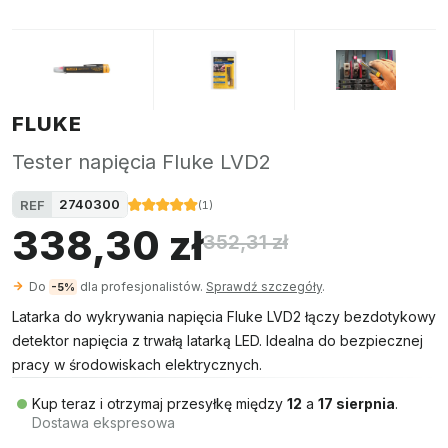
FLUKE
Tester napięcia Fluke LVD2
2740300
REF
(
1
)
338,30 zł
352,31 zł
Do
dla profesjonalistów.
Sprawdź szczegóły
.
-5%
Latarka do wykrywania napięcia Fluke LVD2 łączy bezdotykowy
detektor napięcia z trwałą latarką LED. Idealna do bezpiecznej
pracy w środowiskach elektrycznych.
Kup teraz i otrzymaj przesyłkę między
12
a
17 sierpnia
.
Dostawa ekspresowa