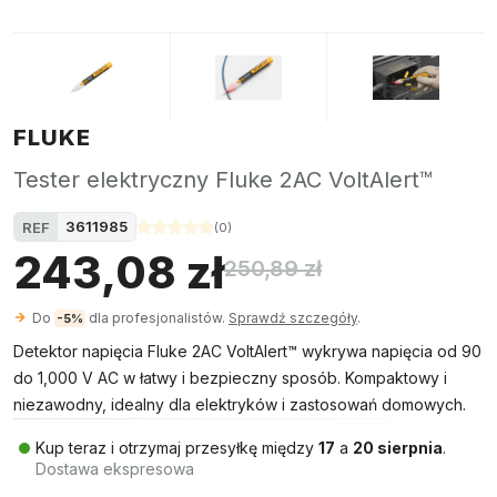
FLUKE
Tester elektryczny Fluke 2AC VoltAlert™
3611985
REF
(
0
)
243,08 zł
250,89 zł
Do
dla profesjonalistów.
Sprawdź szczegóły
.
-5%
Detektor napięcia Fluke 2AC VoltAlert™ wykrywa napięcia od 90
do 1,000 V AC w łatwy i bezpieczny sposób. Kompaktowy i
niezawodny, idealny dla elektryków i zastosowań domowych.
Kup teraz i otrzymaj przesyłkę między
17
a
20 sierpnia
.
Dostawa ekspresowa