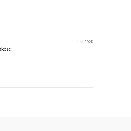
1 lip 2025
akości.