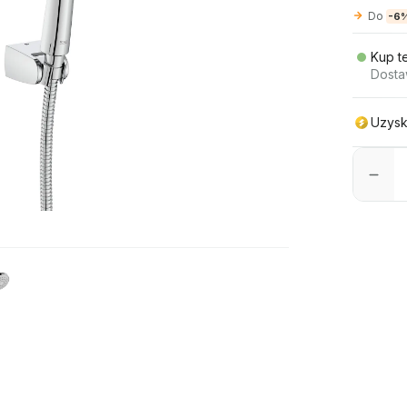
Do
-6
Kup t
Dosta
Uzysk