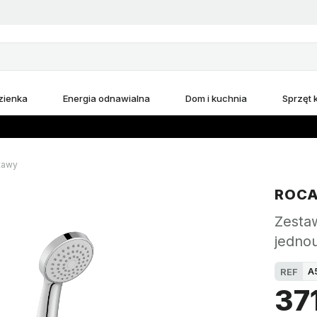
zienka
Energia odnawialna
Dom i kuchnia
Sprzęt
tawy
ROC
Zesta
jedno
A
REF
371