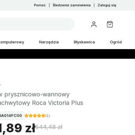
Pomoc
|
Śledzenie zamówienia
|
Zaloguj się
 komputerowy
Narzędzia
Błyskawica
Ogród
A
w prysznicowo-wannowy
uchwytowy Roca Victoria Plus
5A014FC00
(
1
)
,89 zł
544,48 zł