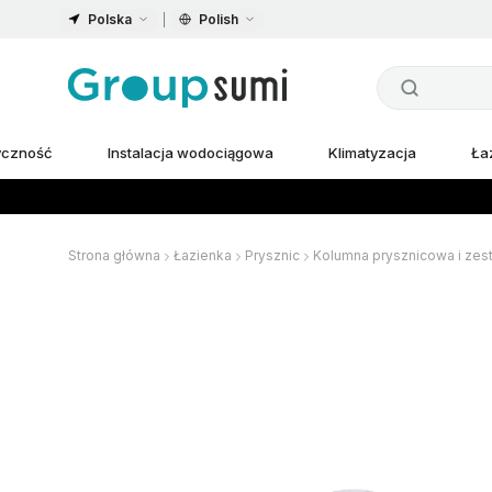
Polska
Polish
ryczność
Instalacja wodociągowa
Klimatyzacja
Ła
Strona główna
Łazienka
Prysznic
Kolumna prysznicowa i zes