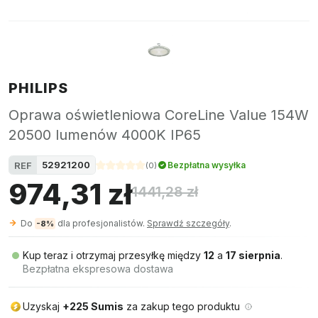
PHILIPS
Oprawa oświetleniowa CoreLine Value 154W
20500 lumenów 4000K IP65
52921200
REF
Bezpłatna wysyłka
(
0
)
974,31 zł
1441,28 zł
Do
dla profesjonalistów.
Sprawdź szczegóły
.
-8%
Kup teraz i otrzymaj przesyłkę między
12
a
17 sierpnia
.
Bezpłatna ekspresowa dostawa
Uzyskaj
+225 Sumis
za zakup tego produktu