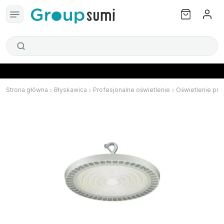
Strona główna
Błyskawica
Profesjonalne oświetlenie
Oświetlenie pr