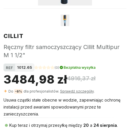
CILLIT
Ręczny filtr samoczyszczący Cillit Multipur
M 1 1/2"
1012.65
REF
Bezpłatna wysyłka
(
0
)
3484,98 zł
4916,37 zł
Do
dla profesjonalistów.
Sprawdź szczegóły
.
-6%
Usuwa cząstki stałe obecne w wodzie, zapewniając ochronę
instalacji przed awariami spowodowanymi przez te
zanieczyszczenia.
Kup teraz i otrzymaj przesyłkę między
20
a
24 sierpnia
.