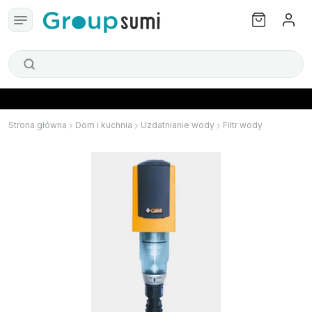
Strona główna
Dom i kuchnia
Uzdatnianie wody
Filtr wody