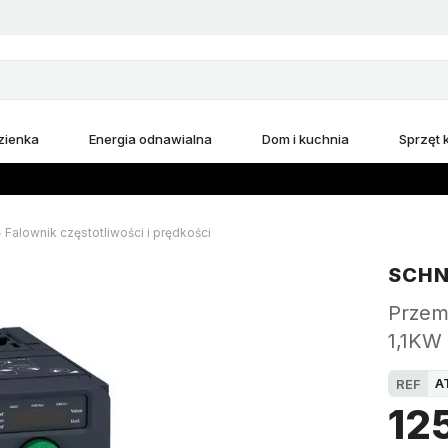
zienka
Energia odnawialna
Dom i kuchnia
Sprzęt
Falownik częstotliwości i prędkości
SCHN
Przem
1,1KW
A
REF
12