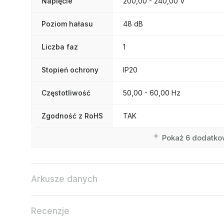
Napięcie
200,00 - 240,00 V
Poziom hałasu
48 dB
Liczba faz
1
Stopień ochrony
IP20
Częstotliwość
50,00 - 60,00 Hz
Zgodność z RoHS
TAK
Pokaż 6 dodatko
Arkusze danych
Recenzje