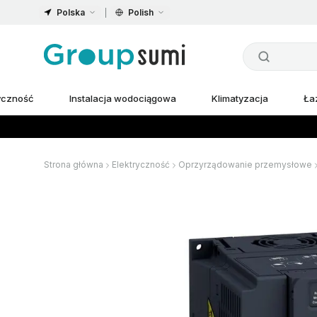
Polska
Polish
ryczność
Instalacja wodociągowa
Klimatyzacja
Ła
Strona główna
Elektryczność
Oprzyrządowanie przemysłowe