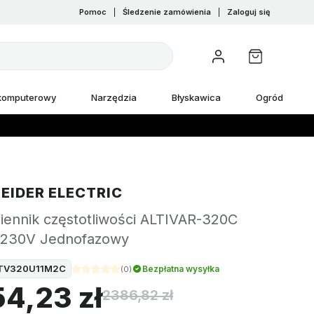
Pomoc
|
Śledzenie zamówienia
|
Zaloguj się
 komputerowy
Narzędzia
Błyskawica
Ogród
EIDER ELECTRIC
iennik częstotliwości ALTIVAR-320C
 230V Jednofazowy
TV320U11M2C
Bezpłatna wysyłka
(
0
)
54,23 zł
2386,82 zł