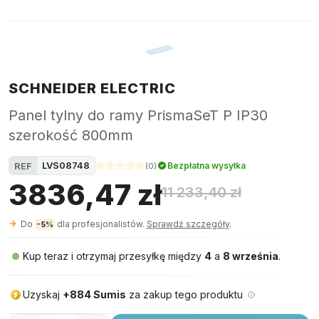
SCHNEIDER ELECTRIC
Panel tylny do ramy PrismaSeT P IP30
szerokość 800mm
LVS08748
REF
Bezpłatna wysyłka
(
0
)
3836,47 zł
11 233,40 zł
Do
dla profesjonalistów.
Sprawdź szczegóły
.
-5%
Kup teraz i otrzymaj przesyłkę między
4
a
8 września
.
Uzyskaj
+884 Sumis
za zakup tego produktu