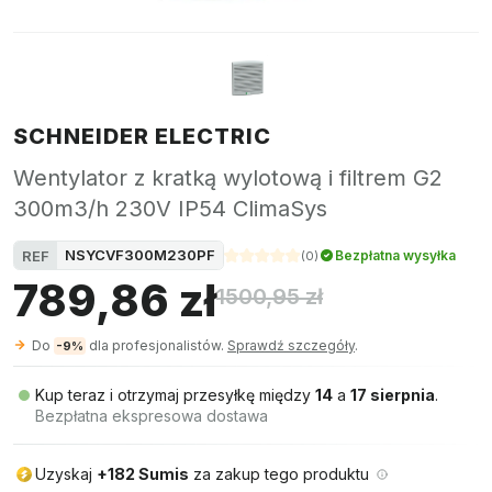
SCHNEIDER ELECTRIC
Wentylator z kratką wylotową i filtrem G2
300m3/h 230V IP54 ClimaSys
NSYCVF300M230PF
REF
Bezpłatna wysyłka
(
0
)
789,86 zł
1500,95 zł
Do
dla profesjonalistów.
Sprawdź szczegóły
.
-9%
Kup teraz i otrzymaj przesyłkę między
14
a
17 sierpnia
.
Bezpłatna ekspresowa dostawa
Uzyskaj
+182 Sumis
za zakup tego produktu