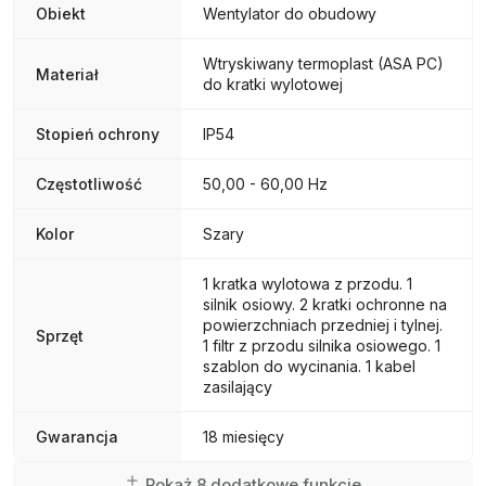
Obiekt
Wentylator do obudowy
Wtryskiwany termoplast (ASA PC)
Materiał
do kratki wylotowej
Stopień ochrony
IP54
Częstotliwość
50,00 - 60,00 Hz
Kolor
Szary
1 kratka wylotowa z przodu. 1
silnik osiowy. 2 kratki ochronne na
powierzchniach przedniej i tylnej.
Sprzęt
1 filtr z przodu silnika osiowego. 1
szablon do wycinania. 1 kabel
zasilający
Gwarancja
18 miesięcy
Pokaż 8 dodatkowe funkcje