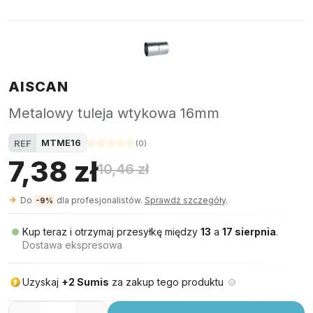
AISCAN
Metalowy tuleja wtykowa 16mm
MTME16
REF
(
0
)
7,38 zł
10,46 zł
Do
dla profesjonalistów.
Sprawdź szczegóły
.
-9%
Kup teraz i otrzymaj przesyłkę między
13
a
17 sierpnia
.
Dostawa ekspresowa
Uzyskaj
+2 Sumis
za zakup tego produktu