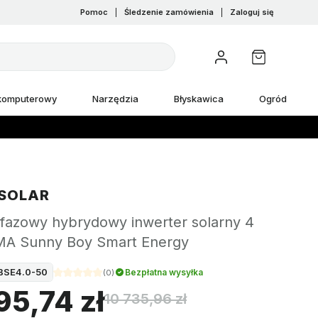
Pomoc
|
Śledzenie zamówienia
|
Zaloguj się
 komputerowy
Narzędzia
Błyskawica
Ogród
SOLAR
fazowy hybrydowy inwerter solarny 4
A Sunny Boy Smart Energy
BSE4.0-50
Bezpłatna wysyłka
(
0
)
95,74 zł
10 735,96 zł