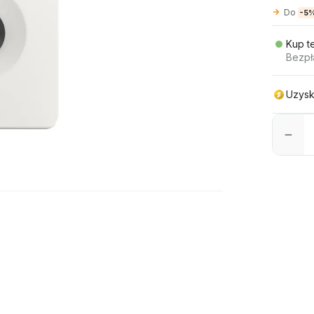
Do
-5
Kup t
Bezpł
Uzysk