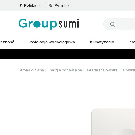
Polska
Polish
ryczność
Instalacja wodociągowa
Klimatyzacja
Ła
Strona główna
Energia odnawialna
Baterie i falowniki
Falowni