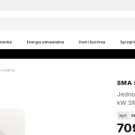
zienka
Energia odnawialna
Dom i kuchnia
Sprzęt
k solarny
SMA 
Jedno
kW SM
S
REF
70