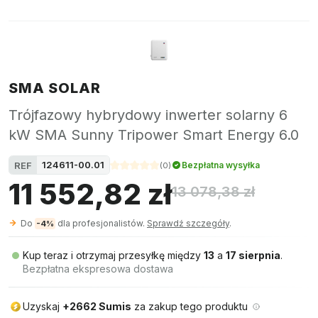
SMA SOLAR
Trójfazowy hybrydowy inwerter solarny 6
kW SMA Sunny Tripower Smart Energy 6.0
124611-00.01
REF
Bezpłatna wysyłka
(
0
)
11 552,82 zł
13 078,38 zł
Do
dla profesjonalistów.
Sprawdź szczegóły
.
-4%
Kup teraz i otrzymaj przesyłkę między
13
a
17 sierpnia
.
Bezpłatna ekspresowa dostawa
Uzyskaj
+2662 Sumis
za zakup tego produktu