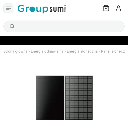
Strona główna
Energia odnawialna
Energia słoneczna
Panel słoneczn