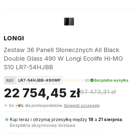
LONGI
Zestaw 36 Paneli Słonecznych All Black
Double Glass 490 W Longi Ecolife Hi-MO
S10 LR7-54HJBB
LR7-54HJBB-490WP
REF
Bezpłatna wysyłka
(
0
)
22 754,45 zł
37 473,31 zł
Do
dla profesjonalistów.
Sprawdź szczegóły
.
-4%
Kup teraz i otrzymaj przesyłkę między
18
a
21 sierpnia
.
Bezpłatna ekspresowa dostawa