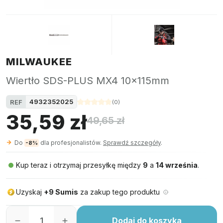
MILWAUKEE
Wiertło SDS-PLUS MX4 10x115mm
4932352025
REF
(
0
)
35,59 zł
49,65 zł
Do
dla profesjonalistów.
Sprawdź szczegóły
.
-8%
Kup teraz i otrzymaj przesyłkę między
9
a
14 września
.
Uzyskaj
+9 Sumis
za zakup tego produktu
Dodaj do koszyka