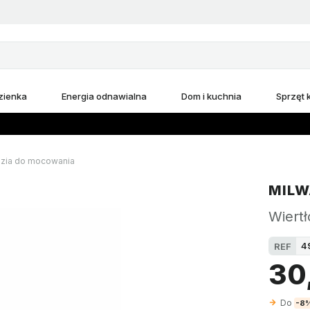
zienka
Energia odnawialna
Dom i kuchnia
Sprzęt
zia do mocowania
MILW
Wiert
4
REF
30,
Do
-8