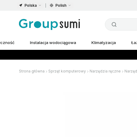
Polska
Polish
ryczność
Instalacja wodociągowa
Klimatyzacja
Ła
Strona główna
Sprzęt komputerowy
Narzędzia ręczne
Narzęd