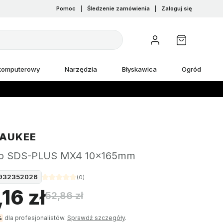
Pomoc
|
Śledzenie zamówienia
|
Zaloguj się
 komputerowy
Narzędzia
Błyskawica
Ogród
AUKEE
ło SDS-PLUS MX4 10x165mm
932352026
(
0
)
16 zł
52,86 zł
dla profesjonalistów.
Sprawdź szczegóły
.
%