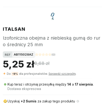
ITALSAN
Izofoniczna obejma z niebieską gumą do rur
o średnicy 25 mm
AB115028AZ
REF
(
0
)
5,25 zł
8,68 zł
Do
dla profesjonalistów.
Sprawdź szczegóły
.
-9%
Kup teraz i otrzymaj przesyłkę między
14
a
17 sierpnia
.
Dostawa ekspresowa
Uzyskaj
+2 Sumis
za zakup tego produktu