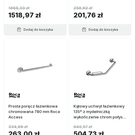
1868,33 zł
258,92 zł
1518,97 zł
201,76 zł
Dodaj do koszyka
Dodaj do koszyka
Prosta poręcz łazienkowa
Kątowy uchwyt łazienkowy
chromowana 780 mm Roca
135º z mydelniczką
Access
wykończenie chrom połysk
Roca Access
334,69 zł
640,57 zł
263,00 zł
504,73 zł