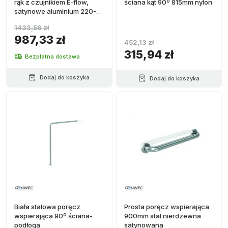
rąk z czujnikiem E-flow,
ściana kąt 90º 815mm nylon
satynowe aluminium 220-
240V
1433,56 zł
987,33 zł
452,13 zł
315,94 zł
Bezpłatna dostawa
Dodaj do koszyka
Dodaj do koszyka
Biała stalowa poręcz
Prosta poręcz wspierająca
wspierająca 90º ściana-
900mm stal nierdzewna
podłoga
satynowana