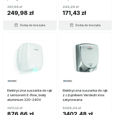
357,65 zł
245,29 zł
249,98 zł
171,43 zł
Dodaj do koszyka
Dodaj do koszyka
Elektryczna suszarka do rąk
Elektryczna suszarka do rąk
z sensorem E-flow, biały
z czujnikiem Verdedri inox
aluminium 220-240V
satynowana
1411,12 zł
5368,24 zł
876,66 zł
3402,48 zł