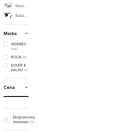
Suszarka do rąk
Suszarka do włosów
Marka
GENWEC
(
86
)
ROCA
(
5
)
SOLER &
PALAU
(
1
)
Cena
Ekspresowa
dostawa
(
11
)