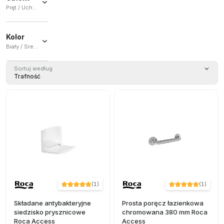
Pręt / Uchwyt
Pręt
(
38
)
Kolor
Uchwyt
Biały / Srebro / Chrom
(
2
)
Biały
(
21
)
Sortuj według
Trafność
Srebro
(
5
)
Chrom
(
1
)
(
1
)
(
1
)
Składane antybakteryjne
Prosta poręcz łazienkowa
siedzisko prysznicowe
chromowana 380 mm Roca
Roca Access
Access