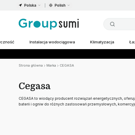
Polska
Polish
ryczność
Instalacja wodociągowa
Klimatyzacja
Ła
Strona główna
Marka
CEGASA
Cegasa
CEGASA to wiodący producent rozwiązań energetycznych, oferuj
baterii i ogniw do różnych zastosowań przemysłowych, komercy