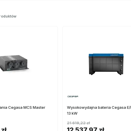
roduktów
ania Cegasa MCS Master
Wysokowydajna bateria Cegasa E/
13 kW
21 619,22 zł
 zł
12 537,97 zł