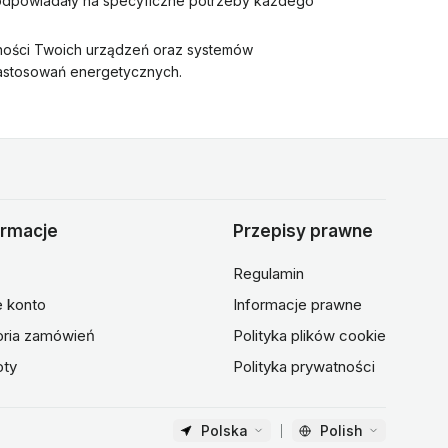
 odpowiadały na specyficzne potrzeby każdego
ności Twoich urządzeń oraz systemów
zastosowań energetycznych.
ormacje
Przepisy prawne
Regulamin
 konto
Informacje prawne
oria zamówień
Polityka plików cookie
oty
Polityka prywatności
Polska
Polish