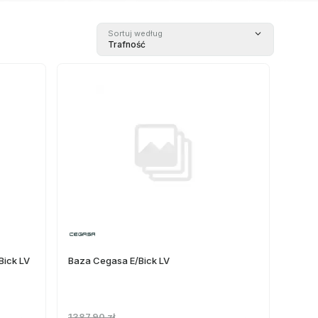
Sortuj według
Trafność
Bick LV
Baza Cegasa E/Bick LV
1387,90 zł