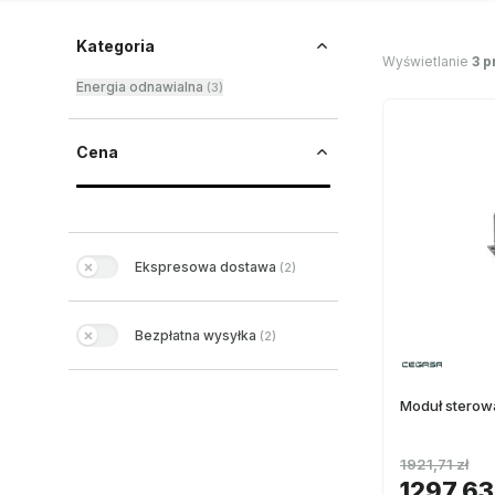
Kategoria
Wyświetlanie
3 p
Energia odnawialna
(
3
)
Cena
Ekspresowa dostawa
(
2
)
Bezpłatna wysyłka
(
2
)
Moduł sterow
1921,71 zł
1297,63