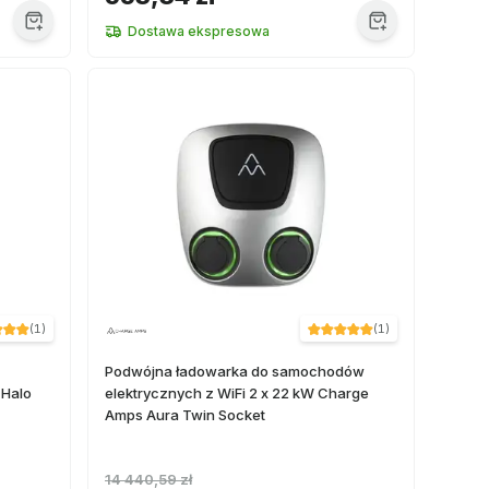
Dostawa ekspresowa
(
1
)
(
1
)
Podwójna ładowarka do samochodów
 Halo
elektrycznych z WiFi 2 x 22 kW Charge
Amps Aura Twin Socket
14 440,59 zł