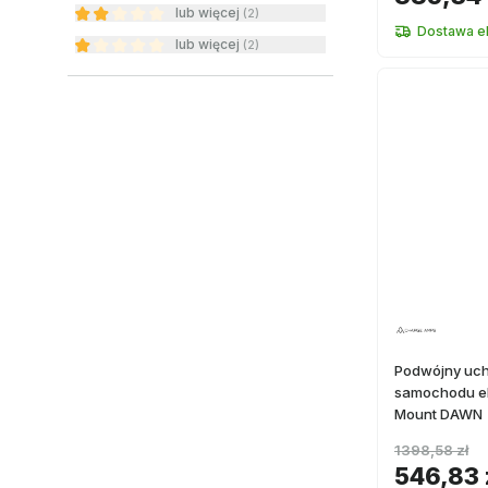
lub więcej
(
2
)
Dostawa e
lub więcej
(
2
)
Podwójny uch
samochodu el
Mount DAWN
1398,58 zł
546,83 