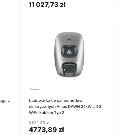
11 027,73 zł
ego z
Ładowarka do samochodów
elektrycznych Amps DAWN 22kW z 4G,
WiFi i kablem Typ 2
5941,28 zł
4773,89 zł