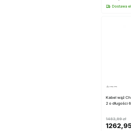
Dostawa e
Kabel wąż Ch
2 o długości 
1483,99 zł
1262,95