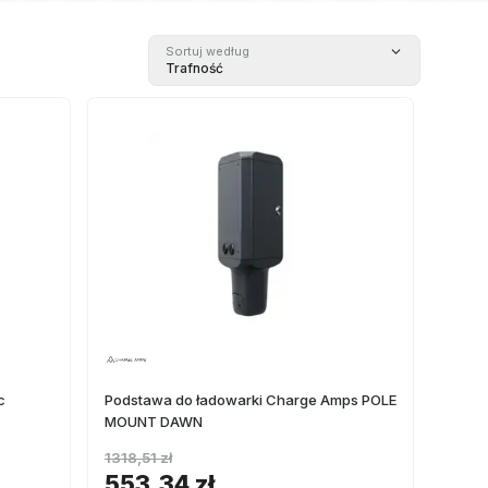
Sortuj według
Trafność
c
Podstawa do ładowarki Charge Amps POLE
MOUNT DAWN
1318,51 zł
553,34 zł