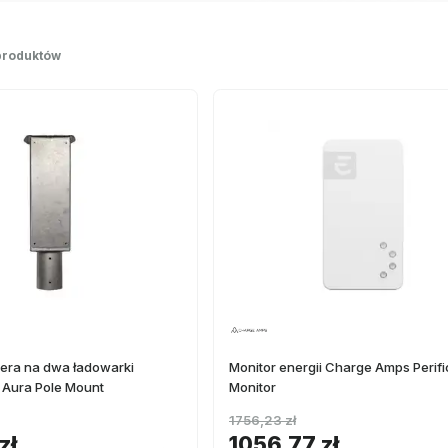
produktów
era na dwa ładowarki
Monitor energii Charge Amps Perifi
Aura Pole Mount
Monitor
1756,23 zł
zł
1056,77 zł