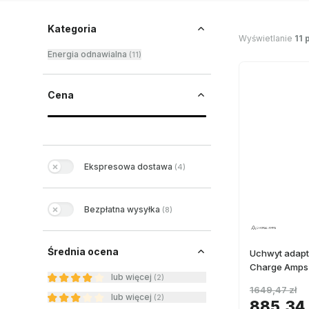
Kategoria
Wyświetlanie
11 
Energia odnawialna
(
11
)
Cena
Ekspresowa dostawa
(
4
)
Bezpłatna wysyłka
(
8
)
Średnia ocena
Uchwyt adapt
Charge Amps 
lub więcej
(
2
)
1649,47 zł
lub więcej
(
2
)
885,34 