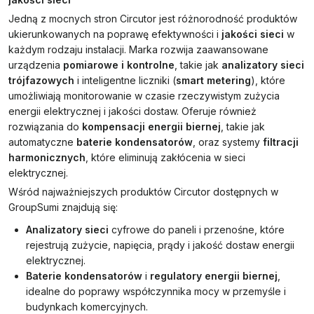
Jedną z mocnych stron Circutor jest różnorodność produktów
ukierunkowanych na poprawę efektywności i
jakości sieci
w
każdym rodzaju instalacji. Marka rozwija zaawansowane
urządzenia
pomiarowe i kontrolne
, takie jak
analizatory sieci
trójfazowych
i inteligentne liczniki (
smart metering
), które
umożliwiają monitorowanie w czasie rzeczywistym zużycia
energii elektrycznej i jakości dostaw. Oferuje również
rozwiązania do
kompensacji energii biernej
, takie jak
automatyczne
baterie kondensatorów
, oraz systemy
filtracji
harmonicznych
, które eliminują zakłócenia w sieci
elektrycznej.
Wśród najważniejszych produktów Circutor dostępnych w
GroupSumi znajdują się:
Analizatory sieci
cyfrowe do paneli i przenośne, które
rejestrują zużycie, napięcia, prądy i jakość dostaw energii
elektrycznej.
Baterie kondensatorów
i
regulatory energii biernej
,
idealne do poprawy współczynnika mocy w przemyśle i
budynkach komercyjnych.