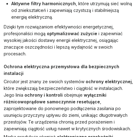
Aktywne filtry harmonicznych
, które utrzymują sieć wolną
od zniekształceń i zapewniają czystszą i stabilniejszą
energię elektryczną.
Dzięki tym rozwiązaniom efektywności energetycznej,
profesjonaliści mogą
optymalizować zużycie
i zapewniać
wysokiej jakości dostawy energii elektrycznej, osiągając
znaczące oszczędności i lepszą wydajność w swoich
procesach.
Ochrona elektryczna przemysłowa dla bezpiecznych
instalacji
Circutor jest znany ze swoich systemów
ochrony elektrycznej
,
które zwiększają bezpieczeństwo i ciągłość w instalacjach.
Jego linia
ochrony i kontroli
obejmuje
wyłączniki
różnicowoprądowe samoczynnie resetujące
,
zaprojektowane do ponownego podłączenia zasilania po
usunięciu przyczyny upływu do ziemi, unikając długotrwałych
przestojów. Te urządzenia chronią przed porażeniem i
zapewniają ciągłość usług nawet w krytycznych środowiskach.
Marka produkuje również
elektroniczne przekaźniki