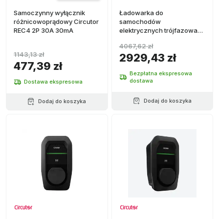
Samoczynny wyłącznik
Ładowarka do
różnicowoprądowy Circutor
samochodów
REC4 2P 30A 30mA
elektrycznych trójfazowa
22 kW Circutor eHome 5
4067,62 zł
T2S32 TRI N
1143,13 zł
2929,43 zł
477,39 zł
Bezpłatna ekspresowa
dostawa
Dostawa ekspresowa
Dodaj do koszyka
Dodaj do koszyka