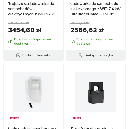
Trójfazowa ładowarka do
Ładowarka do samochodu
samochodów
elektrycznego z WiFi 7,4 kW
elektrycznych z WiFi 22 kW
Circutor eHome 5 T2S32
Circutor eHome 5 T2C32
Baza Typ 2 Czarna
4860,34 zł
3576,51 zł
Kabel Typ 2 Czarny
3454,60 zł
2586,62 zł
Bezpłatna ekspresowa
Bezpłatna ekspresowa
dostawa
dostawa
Dodaj do koszyka
Dodaj do koszyka
Ładowarka samochodowa
Transformator prądowy