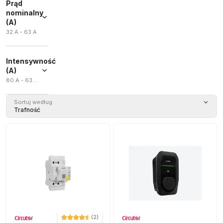
Prąd
(
1
)
2P
(
1
)
nominalny
Stycznik
4P
(
1
)
(A)
(
1
)
32 A - 63 A
Zestaw
adapterów
(
1
)
Intensywność
(A)
80 A - 630 A
Sortuj według
Trafność
(
2
)