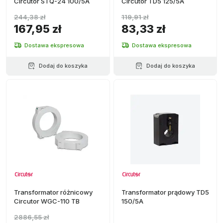
Circutor STQ-24 100/5A
Circutor TD5 125/5A
244,38 zł
119,91 zł
167,95 zł
83,33 zł
Dostawa ekspresowa
Dostawa ekspresowa
Dodaj do koszyka
Dodaj do koszyka
Transformator różnicowy
Transformator prądowy TD5
Circutor WGC-110 TB
150/5A
2886,55 zł