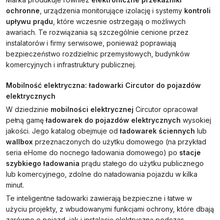
ochronne
, urządzenia monitorujące izolację i systemy
kontroli
upływu prądu
, które wczesnie ostrzegają o możliwych
awariach. Te rozwiązania są szczególnie cenione przez
instalatorów i firmy serwisowe, ponieważ poprawiają
bezpieczeństwo rozdzielnic przemysłowych, budynków
komercyjnych i infrastruktury publicznej.
Mobilność elektryczna: ładowarki Circutor do pojazdów
elektrycznych
W dziedzinie
mobilności elektrycznej
Circutor opracował
pełną gamę
ładowarek do pojazdów elektrycznych
wysokiej
jakości. Jego katalog obejmuje od
ładowarek ściennych
lub
wallbox
przeznaczonych do użytku domowego (na przykład
seria eHome do nocnego ładowania domowego) po
stacje
szybkiego ładowania
prądu stałego do użytku publicznego
lub komercyjnego, zdolne do naładowania pojazdu w kilka
minut.
Te inteligentne ładowarki zawierają bezpieczne i łatwe w
użyciu projekty, z wbudowanymi funkcjami ochrony, które dbają
zarówno o pojazd, jak i instalację elektryczną podczas