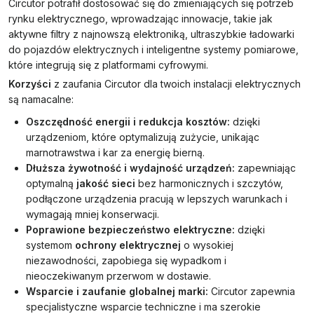
Circutor potrafił dostosować się do zmieniających się potrzeb
rynku elektrycznego, wprowadzając innowacje, takie jak
aktywne filtry z najnowszą elektroniką, ultraszybkie ładowarki
do pojazdów elektrycznych i inteligentne systemy pomiarowe,
które integrują się z platformami cyfrowymi.
Korzyści
z zaufania Circutor dla twoich instalacji elektrycznych
są namacalne:
Oszczędność energii i redukcja kosztów:
dzięki
urządzeniom, które optymalizują zużycie, unikając
marnotrawstwa i kar za energię bierną.
Dłuższa żywotność i wydajność urządzeń:
zapewniając
optymalną
jakość sieci
bez harmonicznych i szczytów,
podłączone urządzenia pracują w lepszych warunkach i
wymagają mniej konserwacji.
Poprawione bezpieczeństwo elektryczne:
dzięki
systemom
ochrony elektrycznej
o wysokiej
niezawodności, zapobiega się wypadkom i
nieoczekiwanym przerwom w dostawie.
Wsparcie i zaufanie globalnej marki:
Circutor zapewnia
specjalistyczne wsparcie techniczne i ma szerokie