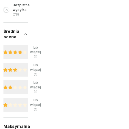
Bezpłatna
wysyłka
(
78
)
Średnia
ocena
lub
więcej
(
1
)
lub
więcej
(
1
)
lub
więcej
(
1
)
lub
więcej
(
1
)
Maksymalna