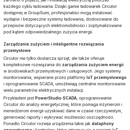
każdego cyklu ładowania. Dzięki gamie ładowarek Circutor
dostępnej w GroupSumi, profesjonaliści mogą instalować
wydajne i bezpieczne systemy ładowania, dostosowane do
przepisów dotyczących elektromobilności i zoptymalizowane
pod kątem odpowiedzialnego zużycia energii.
Zarządzanie zużyciem i inteligentne rozwiązania
przemysłowe
Circutor nie tylko dostarcza sprzęt, ale także oferuje
kompleksowe rozwiązania do
zarządzania zużyciem energii
w środowiskach przemysłowych i usługowych. Jego systemy
monitorowania, wspierane przez platformy
IoT przemysłowego
i oprogramowanie SCADA, umożliwiają centralne monitorowanie
wielu parametrów elektrycznych instalacji.
Przykładem jest
PowerStudio SCADA
, oprogramowanie
Circutor do analizy energetycznej, które pomaga inżynierom i
menedżerom energii uzyskiwać dane w czasie rzeczywistym,
generować raporty i wykrywać możliwości oszczędności.
Ponadto Circutor rozwija urządzenia takie jak
dataphony
energetyczne
i kontrolery, które integrują się z sieciami IoT,