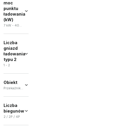
moc
punktu
ładowania
(kW)
7 kW - 400 kW
Liczba
gniazd
ładowania
typu 2
1 - 2
Obiekt
Przekaźnik / Przekaźnik różnicowy / Centralny / Stycznik / Zestaw adapterów
Przekaźnik
(
4
)
Liczba
biegunów
Przekaźnik
różnicowy
2 / 2P / 4P
(
2
)
2
(
1
)
Centralny