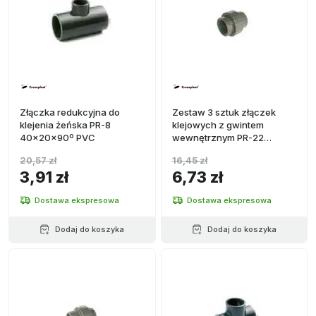
Złączka redukcyjna do
Zestaw 3 sztuk złączek
klejenia żeńska PR-8
klejowych z gwintem
40x20x90º PVC
wewnętrznym PR-22
średnica 20X1/2'' PVC
20,57 zł
16,45 zł
3,91 zł
6,73 zł
Dostawa ekspresowa
Dostawa ekspresowa
Dodaj do koszyka
Dodaj do koszyka