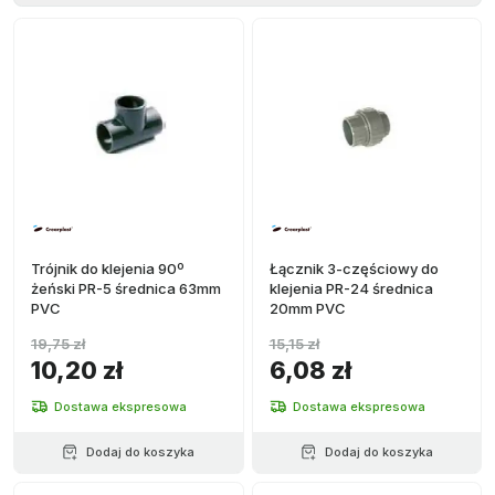
Rura
(
17
)
Kciuk
(
14
)
Trójnik do klejenia 90º
Łącznik 3-częściowy do
żeński PR-5 średnica 63mm
klejenia PR-24 średnica
PVC
20mm PVC
19,75 zł
15,15 zł
10,20 zł
6,08 zł
Dostawa ekspresowa
Dostawa ekspresowa
Dodaj do koszyka
Dodaj do koszyka