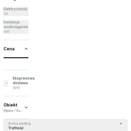
Elektryczność
(
3
)
Instalacja
wodociągowa
(
88
)
Cena
Ekspresowa
dostawa
(
69
)
Obiekt
Rękaw / Rura / Kciuk
Rękaw
Sortuj według
(
18
)
Trafność