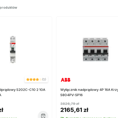
 produktów
(
1
)
dprądowy S202C-C10 2 10A
Wyłącznik nadprądowy 4P 16A Krz
A
S804PV-SP16
3826,79 zł
zł
2165,61 zł