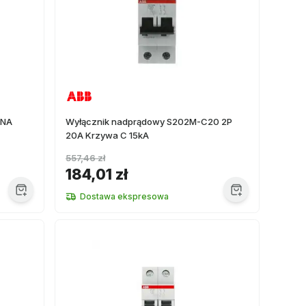
2NA
Wyłącznik nadprądowy S202M-C20 2P
20A Krzywa C 15kA
557,46 zł
184,01 zł
Dostawa ekspresowa