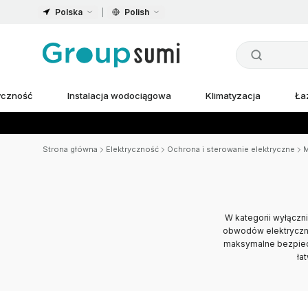
Polska
Polish
ryczność
Instalacja wodociągowa
Klimatyzacja
Ła
Strona główna
Elektryczność
Ochrona i sterowanie elektryczne
M
W kategorii wyłączn
obwodów elektryczn
maksymalne bezpiecz
ła