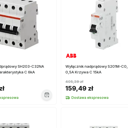
adprądowy SH203-C32NA
Wyłącznik nadprądowy S201M-C0,
rakterystyka C 6kA
0,5A Krzywa C 15kA
405,39 zł
zł
159,49 zł
kspresowa
Dostawa ekspresowa