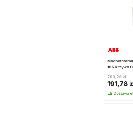
Magnetoterm
16A Krzywa C
793,29 zł
191,78 z
Dostawa e