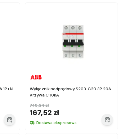
A 1P+N
Wyłącznik nadprądowy S203-C20 3P 20A
Krzywa C 10kA
740,34 zł
167,52 zł
Dostawa ekspresowa