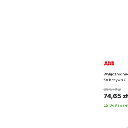
Wyłącznik n
6A Krzywa C 
284,70 zł
74,65 zł
Dostawa e