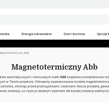
zienka
Energia odnawialna
Dom i kuchnia
Sprzęt
agnetotermiczny Abb
Magnetotermiczny Abb
ików automatycznych i różnicowych marki
ABB
znajdziesz kompleksowe roz
ych w Twoim projekcie. Oferujemy zaawansowane modele magnetotermiczn
eństwo, chroniąc przed przeciążeniami i zwarciami. Nasze produkty gwara
twość instalacji, co czyni je idealnym wyborem dla każdej instalacji elektryczn