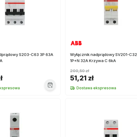
adprądowy S203-C63 3P 63A
Wyłącznik nadprądowy SV201-C3
kA
1P+N 32A Krzywa C 6kA
200,50 zł
ł
51,21 zł
kspresowa
Dostawa ekspresowa