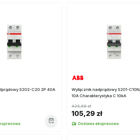
adprądowy S202-C20 2P 40A
Wyłącznik nadprądowy S201-C10N
10A Charakterystyka C 10kA
425,66 zł
105,29 zł
kspresowa
Dostawa ekspresowa