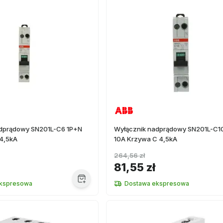
adprądowy SN201L-C6 1P+N
Wyłącznik nadprądowy SN201L-C1
4,5kA
10A Krzywa C 4,5kA
264,56 zł
81,55 zł
kspresowa
Dostawa ekspresowa