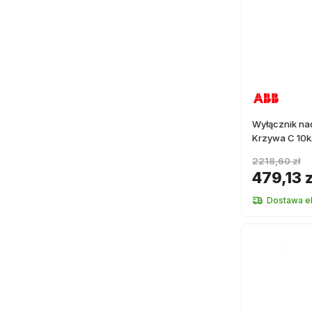
Wyłącznik n
Krzywa C 10
2218,60 zł
479,13 z
Dostawa e