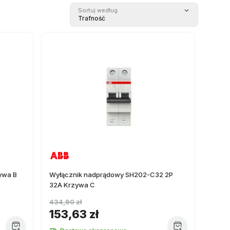
Sortuj według
Trafność
ywa B
Wyłącznik nadprądowy SH202-C32 2P
32A Krzywa C
434,90 zł
153,63 zł