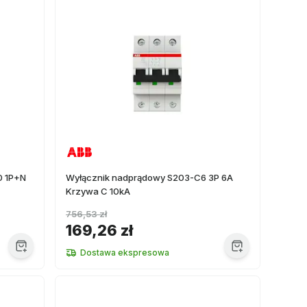
0 1P+N
Wyłącznik nadprądowy S203-C6 3P 6A
Krzywa C 10kA
756,53 zł
169,26 zł
Dostawa ekspresowa