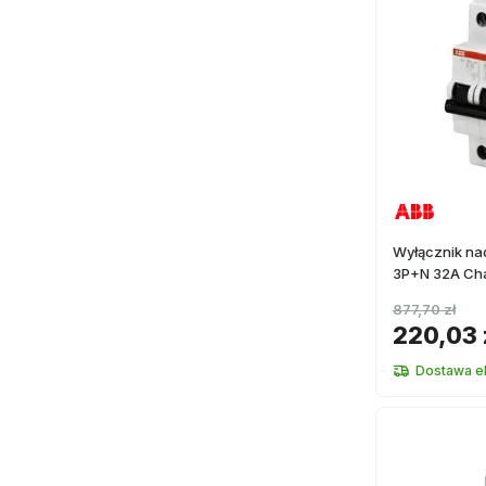
Wyłącznik n
3P+N 32A Cha
877,70 zł
220,03 
Dostawa e