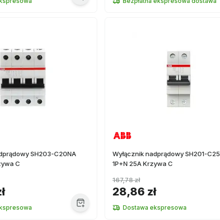
kspresowa
Bezpłatna ekspresowa dostawa
adprądowy SH203-C20NA
Wyłącznik nadprądowy SH201-C2
zywa C
1P+N 25A Krzywa C
167,78 zł
ł
28,86 zł
kspresowa
Dostawa ekspresowa