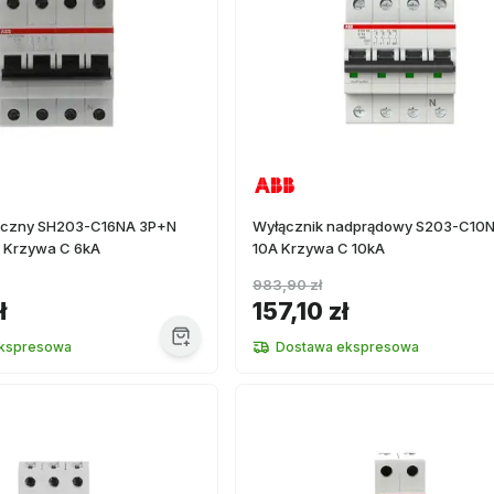
iczny SH203-C16NA 3P+N
Wyłącznik nadprądowy S203-C10
 Krzywa C 6kA
10A Krzywa C 10kA
983,90 zł
ł
157,10 zł
kspresowa
Dostawa ekspresowa