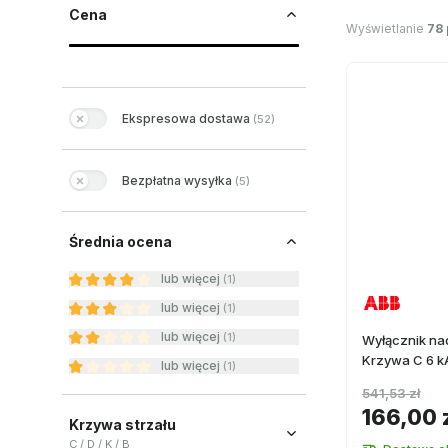
Cena
Wyświetlanie
78
Ekspresowa dostawa
(
52
)
Bezpłatna wysyłka
(
5
)
Średnia ocena
lub więcej
(
1
)
lub więcej
(
1
)
lub więcej
(
1
)
Wyłącznik na
Krzywa C 6 k
lub więcej
(
1
)
541,53 zł
166,00 
Krzywa strzału
C / D / K / B