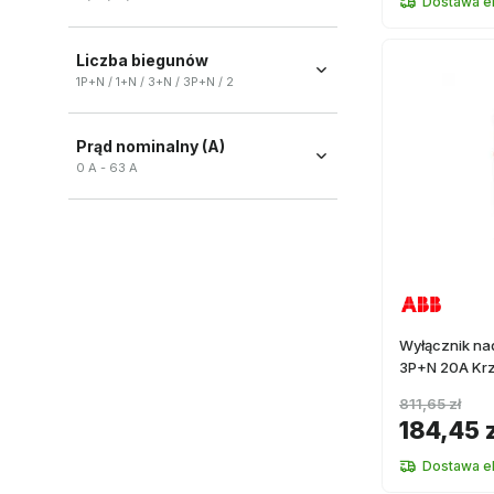
Dostawa e
C
(
63
)
Liczba biegunów
D
(
2
)
1P+N / 1+N / 3+N / 3P+N / 2
K
(
2
)
1P+N
(
17
)
B
(
1
)
Prąd nominalny (A)
1+N
(
16
)
0 A - 63 A
3+N
(
10
)
3P+N
(
10
)
2
(
1
)
Wyłącznik n
3P+N 20A Kr
811,65 zł
184,45 z
Dostawa e