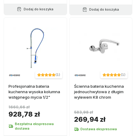
Dodaj do koszyka
Dodaj do koszyka
(
1
)
(
1
)
Profesjonalna bateria
Ścienna bateria kuchenna
kuchenna wysoka kolumna
jednouchwytowa z długim
wstępnego mycia 1/2"
wylewem K8 chrom
1660,66 zł
583,98 zł
928,78 zł
269,94 zł
Bezpłatna ekspresowa
dostawa
Dostawa ekspresowa