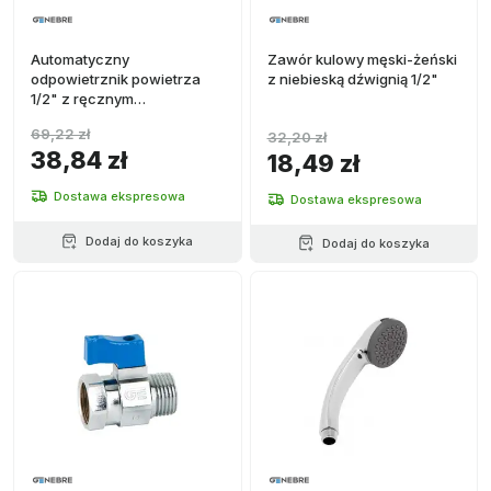
Automatyczny
Zawór kulowy męski-żeński
odpowietrznik powietrza
z niebieską dźwignią 1/2"
1/2" z ręcznym
zamknięciem i bocznym
69,22 zł
32,20 zł
podłączeniem
38,84 zł
18,49 zł
Dostawa ekspresowa
Dostawa ekspresowa
Dodaj do koszyka
Dodaj do koszyka