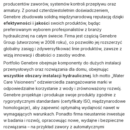
producentów zaworów, systemów kontroli przepływu oraz
armatury. Z ponad czterdziestoletnim doświadczeniem,
Genebre zbudowała solidną międzynarodową reputację dzięki
efektywności i jakości
swoich produktów, będąc
preferowanym wyborem profesjonalistów z branży
hydraulicznej na całym świecie. Firma jest częścią Genebre
Group (utworzonej w 2008 roku), co pozwoliło jej rozszerzyć
globalny zasięg i zdywersyfikować linie produktów, zawsze z
wizją innowacji i dbałości o zasoby wodne.
Portfolio Genebre obejmuje komponenty do dużych instalacji
przemysłowych oraz rozwiązania dla domu, obejmując
wszystkie obszary instalacji hydraulicznej
. Ich motto „Water
Care Visioneers” odzwierciedla zaangażowanie marki w
odpowiedzialne korzystanie z wody i zrównoważony rozwój.
Genebre projektuje i produkuje swoje produkty zgodnie z
rygorystycznymi standardami (certyfikaty ISO, międzynarodowe
homologacje), aby zapewnić optymalną wydajność nawet w
wymagających warunkach. Ponadto firma nieustannie inwestuje
w badania i rozwój, opracowując nowe, wydajne i bezpieczne
rozwiązania – na przykład zawory z automatycznymi