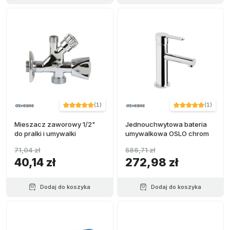
(
1
)
(
1
)
Mieszacz zaworowy 1/2"
Jednouchwytowa bateria
do pralki i umywalki
umywalkowa OSLO chrom
71,04 zł
586,71 zł
40,14 zł
272,98 zł
Dodaj do koszyka
Dodaj do koszyka