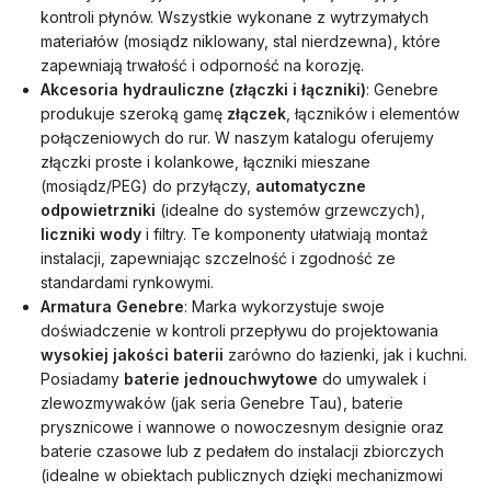
kontroli płynów. Wszystkie wykonane z wytrzymałych
materiałów (mosiądz niklowany, stal nierdzewna), które
zapewniają trwałość i odporność na korozję.
Akcesoria hydrauliczne (złączki i łączniki)
: Genebre
produkuje szeroką gamę
złączek
, łączników i elementów
połączeniowych do rur. W naszym katalogu oferujemy
złączki proste i kolankowe, łączniki mieszane
(mosiądz/PEG) do przyłączy,
automatyczne
odpowietrzniki
(idealne do systemów grzewczych),
liczniki wody
i filtry. Te komponenty ułatwiają montaż
instalacji, zapewniając szczelność i zgodność ze
standardami rynkowymi.
Armatura Genebre
: Marka wykorzystuje swoje
doświadczenie w kontroli przepływu do projektowania
wysokiej jakości baterii
zarówno do łazienki, jak i kuchni.
Posiadamy
baterie jednouchwytowe
do umywalek i
zlewozmywaków (jak seria Genebre Tau), baterie
prysznicowe i wannowe o nowoczesnym designie oraz
baterie czasowe lub z pedałem do instalacji zbiorczych
(idealne w obiektach publicznych dzięki mechanizmowi