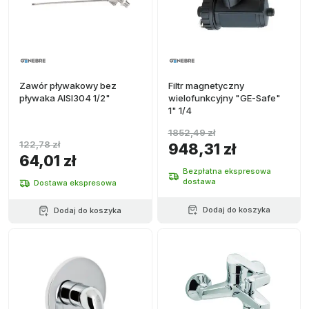
Zawór pływakowy bez
Filtr magnetyczny
pływaka AISI304 1/2"
wielofunkcyjny "GE-Safe"
1" 1/4
1852,49 zł
122,78 zł
948,31 zł
64,01 zł
Bezpłatna ekspresowa
dostawa
Dostawa ekspresowa
Dodaj do koszyka
Dodaj do koszyka