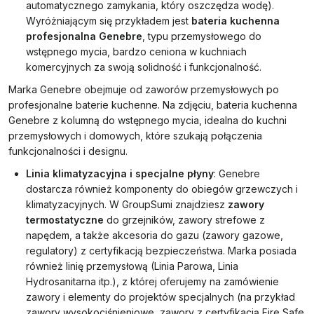
automatycznego zamykania, który oszczędza wodę).
Wyróżniającym się przykładem jest
bateria kuchenna
profesjonalna Genebre
, typu przemysłowego do
wstępnego mycia, bardzo ceniona w kuchniach
komercyjnych za swoją solidność i funkcjonalność.
Marka Genebre obejmuje od zaworów przemysłowych po
profesjonalne baterie kuchenne. Na zdjęciu, bateria kuchenna
Genebre z kolumną do wstępnego mycia, idealna do kuchni
przemysłowych i domowych, które szukają połączenia
funkcjonalności i designu.
Linia klimatyzacyjna i specjalne płyny
: Genebre
dostarcza również komponenty do obiegów grzewczych i
klimatyzacyjnych. W GroupSumi znajdziesz
zawory
termostatyczne
do grzejników, zawory strefowe z
napędem, a także akcesoria do gazu (zawory gazowe,
regulatory) z certyfikacją bezpieczeństwa. Marka posiada
również linię przemysłową (Linia Parowa, Linia
Hydrosanitarna itp.), z której oferujemy na zamówienie
zawory i elementy do projektów specjalnych (na przykład
zawory wysokociśnieniowe, zawory z certyfikacją Fire Safe