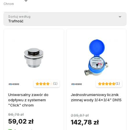
Chrom
Chrom
Sortuj według
(
46
)
Trafność
(
1
)
(
1
)
Uniwersalny zawór do
Jednostrumieniowy licznik
odpływu z systemem
zimnej wody 3/4x3/4" DN15
"Click" chrom
96,78 zł
235,87 zł
59,02 zł
142,78 zł