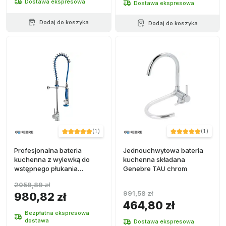
Dostawa ekspresowa
Dostawa ekspresowa
Dodaj do koszyka
Dodaj do koszyka
(
1
)
(
1
)
Profesjonalna bateria
Jednouchwytowa bateria
kuchenna z wylewką do
kuchenna składana
wstępnego płukania
Genebre TAU chrom
chromowana
2059,89 zł
991,58 zł
980,82 zł
464,80 zł
Bezpłatna ekspresowa
dostawa
Dostawa ekspresowa