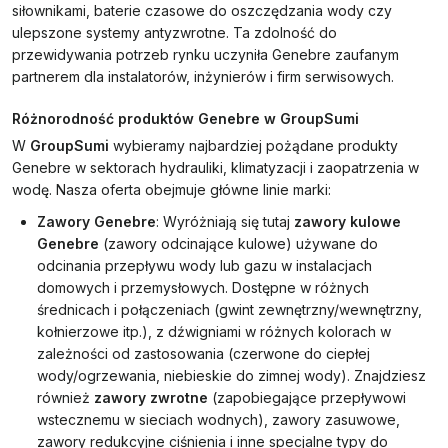
siłownikami, baterie czasowe do oszczędzania wody czy
ulepszone systemy antyzwrotne. Ta zdolność do
przewidywania potrzeb rynku uczyniła Genebre zaufanym
partnerem dla instalatorów, inżynierów i firm serwisowych.
Różnorodność produktów Genebre w GroupSumi
W
GroupSumi
wybieramy najbardziej pożądane produkty
Genebre w sektorach hydrauliki, klimatyzacji i zaopatrzenia w
wodę. Nasza oferta obejmuje główne linie marki:
Zawory Genebre
: Wyróżniają się tutaj
zawory kulowe
Genebre
(zawory odcinające kulowe) używane do
odcinania przepływu wody lub gazu w instalacjach
domowych i przemysłowych. Dostępne w różnych
średnicach i połączeniach (gwint zewnętrzny/wewnętrzny,
kołnierzowe itp.), z dźwigniami w różnych kolorach w
zależności od zastosowania (czerwone do ciepłej
wody/ogrzewania, niebieskie do zimnej wody). Znajdziesz
również
zawory zwrotne
(zapobiegające przepływowi
wstecznemu w sieciach wodnych), zawory zasuwowe,
zawory redukcyjne ciśnienia i inne specjalne typy do