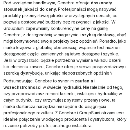
Pod względem handlowym, Genebre oferuje
doskonały
stosunek jakości do ceny
. Profesjonaliści mogą nabywać
produkty przemysłowej jakości w przystępnych cenach, co
pozwala dostosować budżety bez rezygnacji z jakości. W
GroupSumi zapewniamy konkurencyjne ceny na gamę
Genebre, z dostępnością w magazynie i
szybką dostawą
, abyś
mógł kontynuować swoje projekty bez opóźnień. Ponadto, jako
marka krajowa z globalną obecnością, wsparcie techniczne i
dostępność części zamiennych są łatwo dostępne i szybkie.
Jeśli w przyszłości będzie potrzebna wymiana wkładu baterii
lub elementu zaworu, Genebre oferuje serwis posprzedażowy i
szeroką dystrybucję, unikając niepotrzebnych opóźnień.
Podsumowując, Genebre to synonim
zaufania i
wszechstronności
w świecie hydrauliki. Niezależnie od tego,
czy przeprowadzasz remont łazienki, instalujesz hydraulikę w
całym budynku, czy utrzymujesz systemy przemysłowe, ta
marka dostarcza narzędzia niezbędne do osiągnięcia
profesjonalnego rezultatu. Z Genebre i GroupSumi otrzymujesz
idealne połączenie wiodącego producenta i dystrybutora, który
rozumie potrzeby profesjonalnego instalatora.