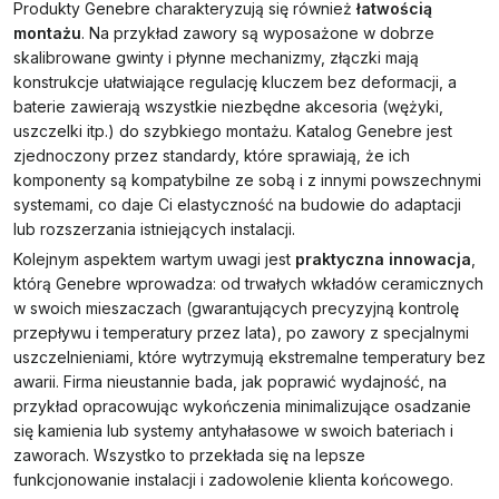
Produkty Genebre charakteryzują się również
łatwością
montażu
. Na przykład zawory są wyposażone w dobrze
skalibrowane gwinty i płynne mechanizmy, złączki mają
konstrukcje ułatwiające regulację kluczem bez deformacji, a
baterie zawierają wszystkie niezbędne akcesoria (wężyki,
uszczelki itp.) do szybkiego montażu. Katalog Genebre jest
zjednoczony przez standardy, które sprawiają, że ich
komponenty są kompatybilne ze sobą i z innymi powszechnymi
systemami, co daje Ci elastyczność na budowie do adaptacji
lub rozszerzania istniejących instalacji.
Kolejnym aspektem wartym uwagi jest
praktyczna innowacja
,
którą Genebre wprowadza: od trwałych wkładów ceramicznych
w swoich mieszaczach (gwarantujących precyzyjną kontrolę
przepływu i temperatury przez lata), po zawory z specjalnymi
uszczelnieniami, które wytrzymują ekstremalne temperatury bez
awarii. Firma nieustannie bada, jak poprawić wydajność, na
przykład opracowując wykończenia minimalizujące osadzanie
się kamienia lub systemy antyhałasowe w swoich bateriach i
zaworach. Wszystko to przekłada się na lepsze
funkcjonowanie instalacji i zadowolenie klienta końcowego.