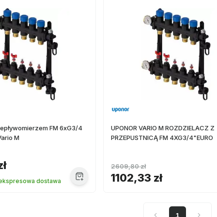
rzepływomierzem FM 6xG3/4
UPONOR VARIO M ROZDZIELACZ Z
Vario M
PRZEPUSTNICĄ FM 4XG3/4"EURO
zł
2609,80 zł
1102,33 zł
 ekspresowa dostawa
1