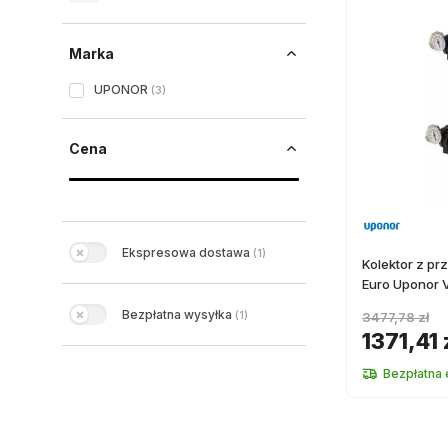
Marka
UPONOR
(
3
)
Cena
Ekspresowa dostawa
(
1
)
Kolektor z p
Euro Uponor 
Bezpłatna wysyłka
(
1
)
3477,78 zł
1371,41 
Bezpłatna