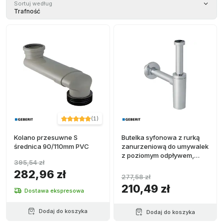
Sortuj według
Trafność
(
1
)
Kolano przesuwne S
Butelka syfonowa z rurką
średnica 90/110mm PVC
zanurzeniową do umywalek
z poziomym odpływem,
395,54 zł
średnica 32 mm
282,96 zł
277,58 zł
210,49 zł
Dostawa ekspresowa
Dodaj do koszyka
Dodaj do koszyka