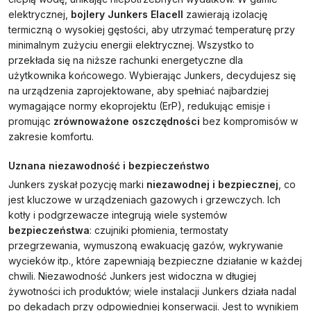
elektrycznej,
bojlery Junkers Elacell
zawierają izolację
termiczną o wysokiej gęstości, aby utrzymać temperaturę przy
minimalnym zużyciu energii elektrycznej. Wszystko to
przekłada się na niższe rachunki energetyczne dla
użytkownika końcowego. Wybierając Junkers, decydujesz się
na urządzenia zaprojektowane, aby spełniać najbardziej
wymagające normy ekoprojektu (ErP), redukując emisje i
promując
zrównoważone oszczędności
bez kompromisów w
zakresie komfortu.
Uznana niezawodność i bezpieczeństwo
Junkers zyskał pozycję marki
niezawodnej i bezpiecznej
, co
jest kluczowe w urządzeniach gazowych i grzewczych. Ich
kotły i podgrzewacze integrują wiele systemów
bezpieczeństwa
: czujniki płomienia, termostaty
przegrzewania, wymuszoną ewakuację gazów, wykrywanie
wycieków itp., które zapewniają bezpieczne działanie w każdej
chwili. Niezawodność Junkers jest widoczna w długiej
żywotności ich produktów; wiele instalacji Junkers działa nadal
po dekadach przy odpowiedniej konserwacji. Jest to wynikiem