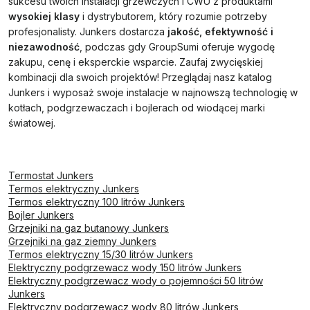
sukcesu twoich instalacji grzewczych i CWU z produktami
wysokiej klasy
i dystrybutorem, który rozumie potrzeby
profesjonalisty. Junkers dostarcza
jakość, efektywność i
niezawodność
, podczas gdy GroupSumi oferuje wygodę
zakupu, cenę i eksperckie wsparcie. Zaufaj zwycięskiej
kombinacji dla swoich projektów! Przeglądaj nasz katalog
Junkers i wyposaż swoje instalacje w najnowszą technologię w
kotłach, podgrzewaczach i bojlerach od wiodącej marki
światowej.
Termostat Junkers
Termos elektryczny Junkers
Termos elektryczny 100 litrów Junkers
Bojler Junkers
Grzejniki na gaz butanowy Junkers
Grzejniki na gaz ziemny Junkers
Termos elektryczny 15/30 litrów Junkers
Elektryczny podgrzewacz wody 150 litrów Junkers
Elektryczny podgrzewacz wody o pojemności 50 litrów
Junkers
Elektryczny podgrzewacz wody 80 litrów Junkers