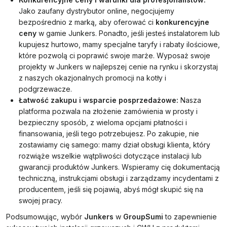
Jako zaufany dystrybutor online, negocjujemy
bezpośrednio z marką, aby oferować ci
konkurencyjne
ceny
w gamie Junkers. Ponadto, jeśli jesteś instalatorem lub
kupujesz hurtowo, mamy specjalne taryfy i rabaty ilościowe,
które pozwolą ci poprawić swoje marże. Wyposaż swoje
projekty w Junkers w najlepszej cenie na rynku i skorzystaj
z naszych okazjonalnych promocji na kotły i
podgrzewacze.
Łatwość zakupu i wsparcie posprzedażowe:
Nasza
platforma pozwala na złożenie zamówienia w prosty i
bezpieczny sposób, z wieloma opcjami płatności i
finansowania, jeśli tego potrzebujesz. Po zakupie, nie
zostawiamy cię samego: mamy dział obsługi klienta, który
rozwiąże wszelkie wątpliwości dotyczące instalacji lub
gwarancji produktów Junkers. Wspieramy cię dokumentacją
techniczną, instrukcjami obsługi i zarządzamy incydentami z
producentem, jeśli się pojawią, abyś mógł skupić się na
swojej pracy.
Podsumowując, wybór
Junkers
w
GroupSumi
to zapewnienie