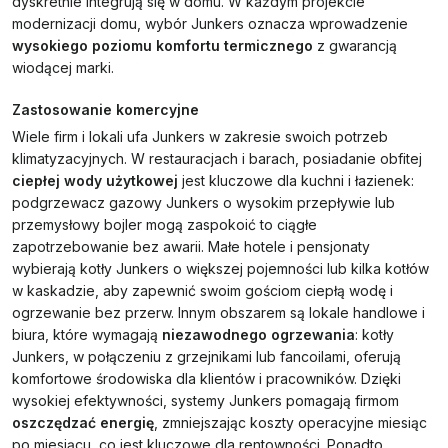
dyskretnie integrują się w domu. W każdym projekcie
modernizacji domu, wybór Junkers oznacza wprowadzenie
wysokiego poziomu komfortu termicznego
z gwarancją
wiodącej marki.
Zastosowanie komercyjne
Wiele firm i lokali ufa Junkers w zakresie swoich potrzeb
klimatyzacyjnych. W restauracjach i barach, posiadanie obfitej
ciepłej wody użytkowej
jest kluczowe dla kuchni i łazienek:
podgrzewacz gazowy Junkers o wysokim przepływie lub
przemysłowy bojler mogą zaspokoić to ciągłe
zapotrzebowanie bez awarii. Małe hotele i pensjonaty
wybierają kotły Junkers o większej pojemności lub kilka kotłów
w kaskadzie, aby zapewnić swoim gościom ciepłą wodę i
ogrzewanie bez przerw. Innym obszarem są lokale handlowe i
biura, które wymagają
niezawodnego ogrzewania
: kotły
Junkers, w połączeniu z grzejnikami lub fancoilami, oferują
komfortowe środowiska dla klientów i pracowników. Dzięki
wysokiej efektywności, systemy Junkers pomagają firmom
oszczędzać energię
, zmniejszając koszty operacyjne miesiąc
po miesiącu, co jest kluczowe dla rentowności. Ponadto,