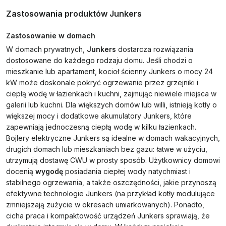
Zastosowania produktów Junkers
Zastosowanie w domach
W domach prywatnych,
Junkers
dostarcza rozwiązania
dostosowane do każdego rodzaju domu. Jeśli chodzi o
mieszkanie lub apartament, kocioł ścienny Junkers o mocy 24
kW może doskonale pokryć ogrzewanie przez grzejniki i
ciepłą wodę w łazienkach i kuchni, zajmując niewiele miejsca w
galerii lub kuchni. Dla większych domów lub willi, istnieją kotły o
większej mocy i dodatkowe akumulatory Junkers, które
zapewniają jednoczesną ciepłą wodę w kilku łazienkach.
Bojlery elektryczne Junkers są idealne w domach wakacyjnych,
drugich domach lub mieszkaniach bez gazu: łatwe w użyciu,
utrzymują dostawę CWU w prosty sposób. Użytkownicy domowi
docenią
wygodę
posiadania ciepłej wody natychmiast i
stabilnego ogrzewania, a także oszczędności, jakie przynoszą
efektywne technologie Junkers (na przykład kotły modulujące
zmniejszają zużycie w okresach umiarkowanych). Ponadto,
cicha praca i kompaktowość urządzeń Junkers sprawiają, że