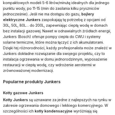
kompaktowych modeli 5-6 litrów/minutę idealnych dla jednego
punktu wody, po 11-15 l/min do zasilania kilku pryszniców
jednocześnie). Jeśli nie ma dostępu do gazu,
bojlery
elektryczne Junkers
zaspokajają tę potrzebę z opcjami od
30L, 50L, 80L… do 200L, zapewniając ciepłą wodę w domach
bez instalacji gazowej. Nawet w odnawialnych źródłach energii,
Junkers (Bosch) oferuje pompy ciepła do CWU i systemy
solarne termiczne, które można łączyć z ich akumulatorami.
Dzięki tej różnorodności, każdy profesjonalista może znaleźć w
Junkers dokładne rozwiązanie dla swojego projektu, czy to
instalacja ogrzewania w domu jednorodzinnym, wyposażenie
restauracji w ciepłą wodę, czy wdrożenie aerotermii w
zrównoważonej modernizacji.
Popularne produkty Junkers
Kotły gazowe Junkers
Kotły Junkers
są uznawane za jedne z najlepszych na rynku w
zakresie ogrzewania domowego i lekkiego komercyjnego. W
szczególności ich
kotły kondensacyjne
wyróżniają się