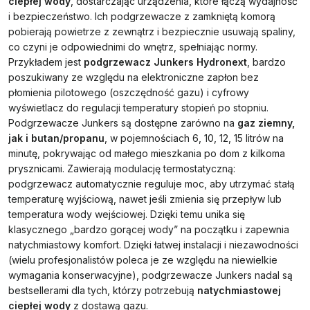
ciepłej wody
, dostarczając urządzenia, które łączą wydajność
i bezpieczeństwo. Ich podgrzewacze z zamkniętą komorą
pobierają powietrze z zewnątrz i bezpiecznie usuwają spaliny,
co czyni je odpowiednimi do wnętrz, spełniając normy.
Przykładem jest
podgrzewacz Junkers Hydronext
, bardzo
poszukiwany ze względu na elektroniczne zapłon bez
płomienia pilotowego (oszczędność gazu) i cyfrowy
wyświetlacz do regulacji temperatury stopień po stopniu.
Podgrzewacze Junkers są dostępne zarówno na
gaz ziemny,
jak i butan/propanu
, w pojemnościach 6, 10, 12, 15 litrów na
minutę, pokrywając od małego mieszkania po dom z kilkoma
prysznicami. Zawierają modulację termostatyczną:
podgrzewacz automatycznie reguluje moc, aby utrzymać stałą
temperaturę wyjściową, nawet jeśli zmienia się przepływ lub
temperatura wody wejściowej. Dzięki temu unika się
klasycznego „bardzo gorącej wody” na początku i zapewnia
natychmiastowy komfort. Dzięki łatwej instalacji i niezawodności
(wielu profesjonalistów poleca je ze względu na niewielkie
wymagania konserwacyjne), podgrzewacze Junkers nadal są
bestsellerami dla tych, którzy potrzebują
natychmiastowej
ciepłej wody
z dostawą gazu.