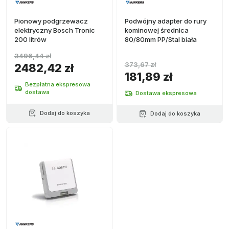
Pionowy podgrzewacz
Podwójny adapter do rury
elektryczny Bosch Tronic
kominowej średnica
200 litrów
80/80mm PP/Stal biała
3496,44 zł
373,67 zł
2482,42 zł
181,89 zł
Bezpłatna ekspresowa
dostawa
Dostawa ekspresowa
Dodaj do koszyka
Dodaj do koszyka