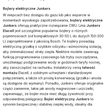
Bojlery elektryczne Junkers
W miejscach bez dostępu do gazu lub jako wsparcie w
momentach wysokiego zapotrzebowania,
bojlery elektryczne
Junkers
oferują praktyczne rozwiązanie CWU. Linia
Junkers
Elacell
jest szczególnie popularna: bojlery o różnych
pojemnościach (od kompaktowych 30–50 L do dużych 150–200
L) zaprojektowane z jakością Bosch. Te bojlery posiadają
elektryczną grzałkę o szybkim odzysku i wzmocnioną izolację,
aby zminimalizować straty ciepła. Niektóre modele zawierają
funkcję programowania czasowego lub tryby oszczędzania,
umożliwiając podgrzewanie wody w godzinach taryfy nocnej,
aby zaoszczędzić na rachunku. Instalatorzy cenią
łatwość
montażu
Elacell, z solidnymi uchwytami i standardowymi
połączeniami, a także ich prostą konserwację (grzałka i anoda
są dostępne do wymiany). Ponadto, Junkers oferuje oryginalne
części zamienne, takie jak anody magnezowe i uszczelki,
zapewniając, że bojler może mieć długą żywotność przy
odpowiedniej pielęgnacji.
Bojler elektryczny Junkers
to
synonim bezpiecznej i stabilnej ciepłej wody, idealny dla