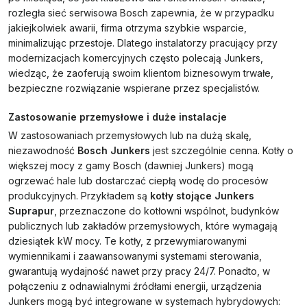
rozległa sieć serwisowa Bosch zapewnia, że w przypadku
jakiejkolwiek awarii, firma otrzyma szybkie wsparcie,
minimalizując przestoje. Dlatego instalatorzy pracujący przy
modernizacjach komercyjnych często polecają Junkers,
wiedząc, że zaoferują swoim klientom biznesowym trwałe,
bezpieczne rozwiązanie wspierane przez specjalistów.
Zastosowanie przemysłowe i duże instalacje
W zastosowaniach przemysłowych lub na dużą skalę,
niezawodność
Bosch Junkers
jest szczególnie cenna. Kotły o
większej mocy z gamy Bosch (dawniej Junkers) mogą
ogrzewać hale lub dostarczać ciepłą wodę do procesów
produkcyjnych. Przykładem są
kotły stojące Junkers
Suprapur
, przeznaczone do kotłowni wspólnot, budynków
publicznych lub zakładów przemysłowych, które wymagają
dziesiątek kW mocy. Te kotły, z przewymiarowanymi
wymiennikami i zaawansowanymi systemami sterowania,
gwarantują wydajność nawet przy pracy 24/7. Ponadto, w
połączeniu z odnawialnymi źródłami energii, urządzenia
Junkers mogą być integrowane w systemach hybrydowych: