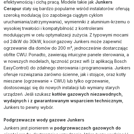
efektywnością i cichą pracą. Modele takie jak
Junkers
Cerapur
stały się bardzo popularne wśród instalatorów: oferują
szeroką modulację (co zapobiega ciągłym cyklom
uruchamiania/zatrzymywania), wymienniki z aluminium-krzemu o
wysokiej trwałości i kompatybilność z kontrolerami
modulującymi w celu optymalizacji zużycia. Z typowymi mocami
od 24kW do 30kW, kocioł gazowy Junkers może zapewnić
ogrzewanie dla domów do 200 m², jednocześnie dostarczając
obfite CWU. Ponadto, zawierają intuicyjne panele sterowania, a
w nowszych modelach, łączność przez wifi (z aplikacją Bosch
EasyControl) do zdalnego sterowania i programowania. Junkers
oferuje rozwiązania zarówno ścienne, jak i stojące, oraz kotły
mieszane (ogrzewanie + CWU) lub tylko ogrzewanie,
dostosowując się do nowych instalacji lub wymiany starych
urządzeń. Jeśli szukasz
kotłów gazowych niezawodnych,
wydajnych i z gwarantowanym wsparciem technicznym
,
Junkers to pewny wybór.
Podgrzewacze wody gazowe Junkers
Junkers jest pionierem w
podgrzewaczach gazowych do