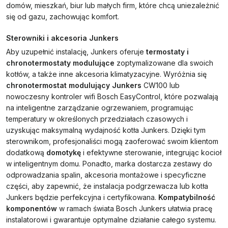
domów, mieszkań, biur lub małych firm, które chcą uniezależnić
się od gazu, zachowując komfort.
Sterowniki i akcesoria Junkers
Aby uzupełnić instalację, Junkers oferuje
termostaty i
chronotermostaty modulujące
zoptymalizowane dla swoich
kotłów, a także inne akcesoria klimatyzacyjne. Wyróżnia się
chronotermostat modulujący Junkers
CW100 lub
nowoczesny kontroler wifi Bosch EasyControl, które pozwalają
na inteligentne zarządzanie ogrzewaniem, programując
temperatury w określonych przedziałach czasowych i
uzyskując maksymalną wydajność kotła Junkers. Dzięki tym
sterownikom, profesjonaliści mogą zaoferować swoim klientom
dodatkową
domotykę
i efektywne sterowanie, integrując kocioł
w inteligentnym domu. Ponadto, marka dostarcza zestawy do
odprowadzania spalin, akcesoria montażowe i specyficzne
części, aby zapewnić, że instalacja podgrzewacza lub kotła
Junkers będzie perfekcyjna i certyfikowana.
Kompatybilność
komponentów
w ramach świata Bosch Junkers ułatwia pracę
instalatorowi i gwarantuje optymalne działanie całego systemu.