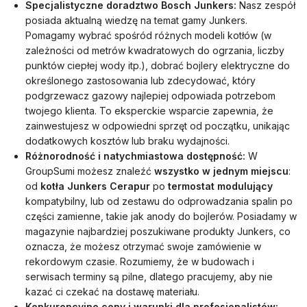
Specjalistyczne doradztwo Bosch Junkers:
Nasz zespół
posiada aktualną wiedzę na temat gamy Junkers.
Pomagamy wybrać spośród różnych modeli kotłów (w
zależności od metrów kwadratowych do ogrzania, liczby
punktów ciepłej wody itp.), dobrać bojlery elektryczne do
określonego zastosowania lub zdecydować, który
podgrzewacz gazowy najlepiej odpowiada potrzebom
twojego klienta. To eksperckie wsparcie zapewnia, że
zainwestujesz w odpowiedni sprzęt od początku, unikając
dodatkowych kosztów lub braku wydajności.
Różnorodność i natychmiastowa dostępność:
W
GroupSumi możesz znaleźć
wszystko w jednym miejscu
:
od
kotła Junkers Cerapur
po
termostat modulujący
kompatybilny, lub od zestawu do odprowadzania spalin po
części zamienne, takie jak anody do bojlerów. Posiadamy w
magazynie najbardziej poszukiwane produkty Junkers, co
oznacza, że możesz otrzymać swoje zamówienie w
rekordowym czasie. Rozumiemy, że w budowach i
serwisach terminy są pilne, dlatego pracujemy, aby nie
kazać ci czekać na dostawę materiału.
Konkurencyjne ceny i warunki dla profesjonalistów: