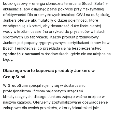
kocioł gazowy + energia słoneczna termiczna (Bosch Solar) +
akumulacja, aby osiągnąć pełne pokrycie przy maksymalnej
efektywności. Dla przemysłowych instalacji CWU na dużą skalę,
Junkers oferuje
akumulatory
o dużej pojemności, które
współpracują z kotłami, aby dostarczać duże ilości ciepłej
wody w krótkim czasie (na przykład do pryszniców w halach
sportowych lub fabrykach). Każdy produkt przemysłowy
Junkers jest poparty rygorystycznymi certyfikatami i know-how
Bosch Termotecnia, co przekłada się na
bezpieczeństwo i
zgodność z normami
w środowiskach, gdzie nie ma miejsca na
błędy.
Dlaczego warto kupować produkty Junkers w
GroupSumi
W
GroupSumi
specjalizujemy się w dostarczaniu
profesjonalistom i firmom najlepszych urządzeń
klimatyzacyjnych, dlatego Junkers zajmuje ważne miejsce w
naszym katalogu. Oferujemy zoptymalizowane doświadczenie
zakupowe dla twoich projektów, z korzyściami takimi jak: