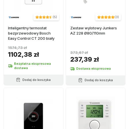
(
5
)
(
3
)
Inteligentny termostat
Zestaw wylotowy Junkers
bezprzewodowy Bosch
AZ 228 Ø80/110mm
Easy Control CT 200 biały
1574,73 zł
373,67 zł
1102,38 zł
237,39 zł
Bezpłatna ekspresowa
dostawa
Dostawa ekspresowa
Dodaj do koszyka
Dodaj do koszyka