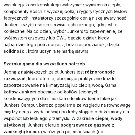
wysokiej jakości konstrukcji (wytrzymałe wymienniki ciepła,
komponenty Bosch z wyższej półki) i rygorystycznych testów
fabrycznych. Instalatorzy szczególnie cenią niską awaryjność
Junkers i szybkość ich serwisu technicznego, gdy jest to
konieczne. Na co dzień, wybór Junkers to zapewnienie, że
twój system grzewczy lub CWU będzie działał, kiedy
najbardziej tego potrzebujesz, bez niespodzianek, dzięki
solidności
, która uczyniła tę markę sławną.
Szeroka gama dla wszystkich potrzeb
Jedną z największych zalet Junkers jest
różnorodność
rozwiązań
, które oferuje, obejmując praktycznie każde
zapotrzebowanie na klimatyzację lub ciepłą wodę. Gama
kotłów Junkers
obejmuje od kotłów ściennych
kondensacyjnych dla mieszkań i domków (serie takie jak
Junkers Cerapur, bardzo popularne ze względu na równowagę
między ceną a wydajnością) po kotły stojące o dużej mocy dla
wspólnot lub lekkiego przemysłu. W zakresie
ciepłej wody
użytkowej
, Junkers oferuje
podgrzewacze gazowe z
zamkniętą komorą
w różnych pojemnościach (od