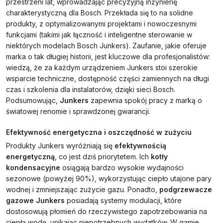
przestrzeni lat, wprowadzając precyzyjną inżynierię
charakterystyczną dla Bosch. Przekłada się to na solidne
produkty, z optymalizowanymi projektami i nowoczesnymi
funkcjami (takimi jak łączność i inteligentne sterowanie w
niektórych modelach Bosch Junkers). Zaufanie, jakie oferuje
marka o tak długiej historii, jest kluczowe dla profesjonalistów:
wiedzą, że za każdym urządzeniem Junkers stoi szerokie
wsparcie techniczne, dostępność części zamiennych na długi
czas i szkolenia dla instalatorów, dzięki sieci Bosch.
Podsumowując,
Junkers
zapewnia spokój pracy z marką o
światowej renomie i sprawdzonej gwarancji.
Efektywność energetyczna i oszczędność w zużyciu
Produkty Junkers wyróżniają się
efektywnością
energetyczną
, co jest dziś priorytetem. Ich
kotły
kondensacyjne
osiągają bardzo wysokie wydajności
sezonowe (powyżej 90%), wykorzystując ciepło utajone pary
wodnej i zmniejszając zużycie gazu. Ponadto,
podgrzewacze
gazowe Junkers
posiadają systemy modulacji, które
dostosowują płomień do rzeczywistego zapotrzebowania na
ciepłą wodę, unikając niepotrzebnych wydatków. W gamie