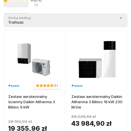
więcej
(
1
)
Sortuj według
Trafność
(
1
)
Zestaw aerotermalny
Zestaw aerotermalny Daikin
ścienny Daikin Altherma 3
Altherma 3 Bibloc 16 kW 230
Bibloc 6 kW
litrów
66 229,54 zł
28 153,02 zł
43 984,90 zł
19 355,96 zł