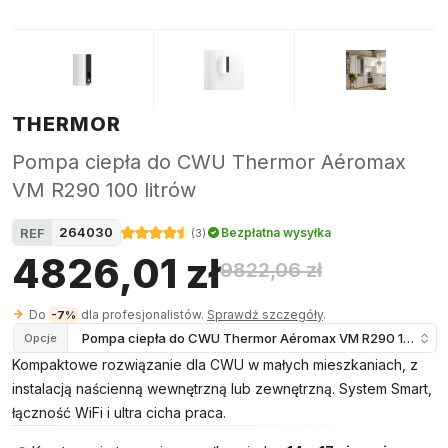
THERMOR
Pompa ciepła do CWU Thermor Aéromax
VM R290 100 litrów
264030
REF
Bezpłatna wysyłka
(
3
)
4826,01 zł
9822,06 zł
Do
dla profesjonalistów.
Sprawdź szczegóły
.
-7%
Pompa ciepła do CWU Thermor Aéromax VM R290 100 litr
Opcje
Kompaktowe rozwiązanie dla CWU w małych mieszkaniach, z
instalacją naścienną wewnętrzną lub zewnętrzną. System Smart,
łączność WiFi i ultra cicha praca.