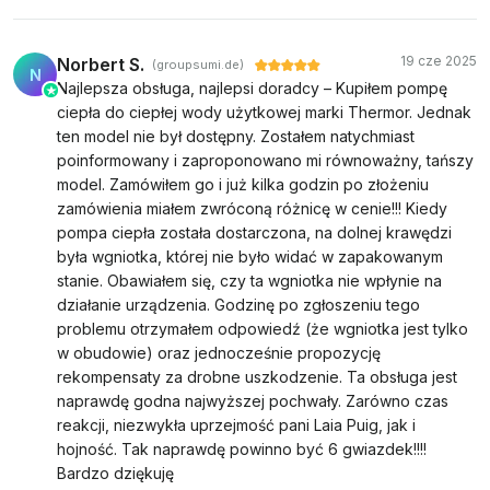
19 cze 2025
Norbert S.
(groupsumi.de)
N
Najlepsza obsługa, najlepsi doradcy – Kupiłem pompę
ciepła do ciepłej wody użytkowej marki Thermor. Jednak
ten model nie był dostępny. Zostałem natychmiast
poinformowany i zaproponowano mi równoważny, tańszy
model. Zamówiłem go i już kilka godzin po złożeniu
zamówienia miałem zwróconą różnicę w cenie!!! Kiedy
pompa ciepła została dostarczona, na dolnej krawędzi
była wgniotka, której nie było widać w zapakowanym
stanie. Obawiałem się, czy ta wgniotka nie wpłynie na
działanie urządzenia. Godzinę po zgłoszeniu tego
problemu otrzymałem odpowiedź (że wgniotka jest tylko
w obudowie) oraz jednocześnie propozycję
rekompensaty za drobne uszkodzenie. Ta obsługa jest
naprawdę godna najwyższej pochwały. Zarówno czas
reakcji, niezwykła uprzejmość pani Laia Puig, jak i
hojność. Tak naprawdę powinno być 6 gwiazdek!!!!
Bardzo dziękuję