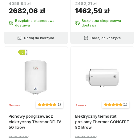
4056,94 zł
2482,21 zł
2682,06 zł
1462,59 zł
Bezpłatna ekspresowa
Bezpłatna ekspresowa
dostawa
dostawa
Dodaj do koszyka
Dodaj do koszyka
(
1
)
(
1
)
Pionowy podgrzewacz
Elektryczny termostat
elektryczny Thermor DELTA
poziomy Thermor CONCEPT
50 litrów
80 litrów
1174,38 zł
2241,99 zł