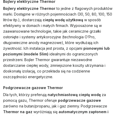
Bojlery elektryczne Thermor
Bojlery elektryczne Thermor
to jedne z flagowych produktów
marki. Dostępne w różnych pojemnościach (30, 50, 80, 100, 150
litrów itp.), dostarczają
ciepłą wodę użytkową
w sposób
efektywny w domach i małych firmach. Wyposażone są w
zaawansowane technologie, takie jak ceramiczne grzałki
osłonięte i systemy antykorozyjne (technologia O’Pro,
długowieczne anody magnezowe), które wydłużają ich
żywotność. Ich instalacja jest prosta, z opcjami
pionowymi lub
poziomymi (modele Slim)
idealnymi do ograniczonych
przestrzeni. Bojler Thermor gwarantuje niezawodne
dostarczanie ciepłej wody, zmniejszone koszty utrzymania i
doskonałą izolację, co przekłada się na codzienne
oszczędności energetyczne.
Podgrzewacze gazowe Thermor
Dla tych, którzy preferują
natychmiastową ciepłą wodę
za
pomocą gazu, Thermor oferuje
podgrzewacze gazowe
zarówno na butan/propanu, jak i gaz ziemny. Podgrzewacze
Thermor na gaz
wyróżniają się
automatycznym zapłonem i