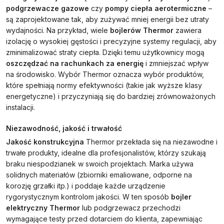
podgrzewacze gazowe
czy
pompy ciepła aerotermiczne
–
są zaprojektowane tak, aby zużywać mniej energii bez utraty
wydajności. Na przykład, wiele
bojlerów Thermor
zawiera
izolację o wysokiej gęstości i precyzyjne systemy regulacji, aby
zminimalizować straty ciepła. Dzięki temu użytkownicy mogą
oszczędzać na rachunkach za energię
i zmniejszać wpływ
na środowisko. Wybór Thermor oznacza wybór produktów,
które spełniają normy efektywności (takie jak wyższe klasy
energetyczne) i przyczyniają się do bardziej zrównoważonych
instalacji.
Niezawodność, jakość i trwałość
Jakość konstrukcyjna
Thermor przekłada się na niezawodne i
trwałe produkty, idealne dla profesjonalistów, którzy szukają
braku niespodzianek w swoich projektach. Marka używa
solidnych materiałów (zbiorniki emaliowane, odporne na
korozję grzałki itp.) i poddaje każde urządzenie
rygorystycznym kontrolom jakości. W ten sposób
bojler
elektryczny Thermor
lub podgrzewacz przechodzi
wymagające testy przed dotarciem do klienta, zapewniając