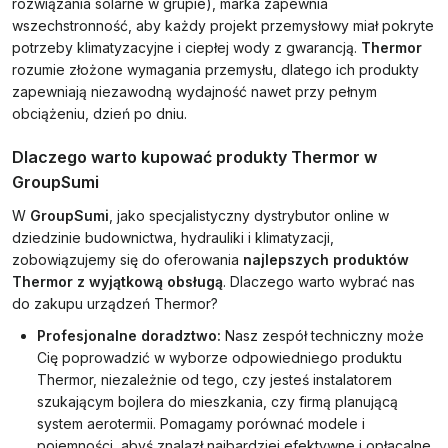
rozwiązania solarne w grupie), marka zapewnia
wszechstronność, aby każdy projekt przemysłowy miał pokryte
potrzeby klimatyzacyjne i ciepłej wody z gwarancją.
Thermor
rozumie złożone wymagania przemysłu, dlatego ich produkty
zapewniają niezawodną wydajność nawet przy pełnym
obciążeniu, dzień po dniu.
Dlaczego warto kupować produkty Thermor w
GroupSumi
W
GroupSumi
, jako specjalistyczny dystrybutor online w
dziedzinie budownictwa, hydrauliki i klimatyzacji,
zobowiązujemy się do oferowania
najlepszych produktów
Thermor z wyjątkową obsługą
. Dlaczego warto wybrać nas
do zakupu urządzeń Thermor?
Profesjonalne doradztwo:
Nasz zespół techniczny może
Cię poprowadzić w wyborze odpowiedniego produktu
Thermor, niezależnie od tego, czy jesteś instalatorem
szukającym bojlera do mieszkania, czy firmą planującą
system aerotermii. Pomagamy porównać modele i
pojemności, abyś znalazł najbardziej efektywne i opłacalne