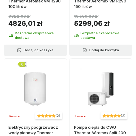
Thermor Aéromax VM R290
Thermor Aéromax VM R290
100 litrów
150 litrów
9822,06 zł
10 569,39 zł
4826,01 zł
5299,06 zł
Bezpłatna ekspresowa
Bezpłatna ekspresowa
dostawa
dostawa
Dodaj do koszyka
Dodaj do koszyka
(
2
)
(
2
)
Elektryczny podgrzewacz
Pompa ciepła do CWU
wody pionowy Thermor
Thermor Aéromax Split 200