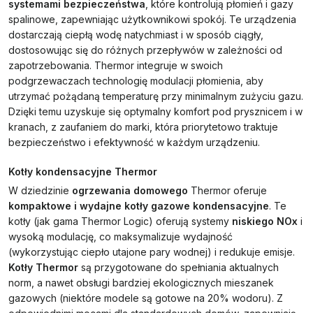
systemami bezpieczeństwa
, które kontrolują płomień i gazy
spalinowe, zapewniając użytkownikowi spokój. Te urządzenia
dostarczają ciepłą wodę natychmiast i w sposób ciągły,
dostosowując się do różnych przepływów w zależności od
zapotrzebowania. Thermor integruje w swoich
podgrzewaczach technologię modulacji płomienia, aby
utrzymać pożądaną temperaturę przy minimalnym zużyciu gazu.
Dzięki temu uzyskuje się optymalny komfort pod prysznicem i w
kranach, z zaufaniem do marki, która priorytetowo traktuje
bezpieczeństwo i efektywność w każdym urządzeniu.
Kotły kondensacyjne Thermor
W dziedzinie
ogrzewania domowego
Thermor oferuje
kompaktowe i wydajne kotły gazowe kondensacyjne
. Te
kotły (jak gama Thermor Logic) oferują systemy
niskiego NOx
i
wysoką modulację, co maksymalizuje wydajność
(wykorzystując ciepło utajone pary wodnej) i redukuje emisje.
Kotły Thermor
są przygotowane do spełniania aktualnych
norm, a nawet obsługi bardziej ekologicznych mieszanek
gazowych (niektóre modele są gotowe na 20% wodoru). Z