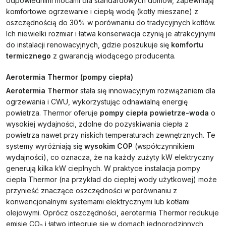
odpowiednimi mocami dla standardowych domów, zapewniają
komfortowe ogrzewanie i ciepłą wodę (kotły mieszane) z
oszczędnością do 30% w porównaniu do tradycyjnych kotłów.
Ich niewielki rozmiar i łatwa konserwacja czynią je atrakcyjnymi
do instalacji renowacyjnych, gdzie poszukuje się
komfortu
termicznego
z gwarancją wiodącego producenta.
Aerotermia Thermor (pompy ciepła)
Aerotermia Thermor
stała się innowacyjnym rozwiązaniem dla
ogrzewania i CWU, wykorzystując odnawialną energię
powietrza. Thermor oferuje
pompy ciepła powietrze-woda
o
wysokiej wydajności, zdolne do pozyskiwania ciepła z
powietrza nawet przy niskich temperaturach zewnętrznych. Te
systemy wyróżniają się
wysokim COP
(współczynnikiem
wydajności), co oznacza, że na każdy zużyty kW elektryczny
generują kilka kW cieplnych. W praktyce instalacja pompy
ciepła Thermor (na przykład do ciepłej wody użytkowej) może
przynieść znaczące oszczędności w porównaniu z
konwencjonalnymi systemami elektrycznymi lub kotłami
olejowymi. Oprócz oszczędności, aerotermia Thermor redukuje
emisje CO₂ i łatwo integruje się w domach jednorodzinnych,