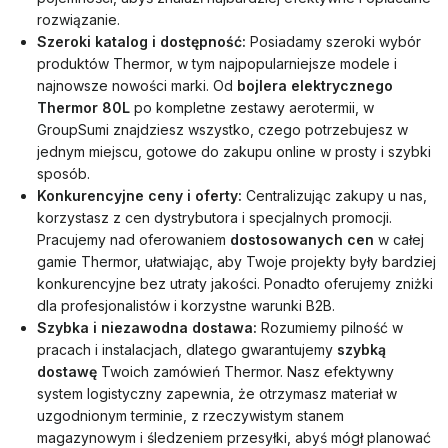
rozwiązanie.
Szeroki katalog i dostępność:
Posiadamy szeroki wybór
produktów Thermor, w tym najpopularniejsze modele i
najnowsze nowości marki. Od
bojlera elektrycznego
Thermor 80L
po kompletne zestawy aerotermii, w
GroupSumi znajdziesz wszystko, czego potrzebujesz w
jednym miejscu, gotowe do zakupu online w prosty i szybki
sposób.
Konkurencyjne ceny i oferty:
Centralizując zakupy u nas,
korzystasz z cen dystrybutora i specjalnych promocji.
Pracujemy nad oferowaniem
dostosowanych cen
w całej
gamie Thermor, ułatwiając, aby Twoje projekty były bardziej
konkurencyjne bez utraty jakości. Ponadto oferujemy zniżki
dla profesjonalistów i korzystne warunki B2B.
Szybka i niezawodna dostawa:
Rozumiemy pilność w
pracach i instalacjach, dlatego gwarantujemy
szybką
dostawę
Twoich zamówień Thermor. Nasz efektywny
system logistyczny zapewnia, że otrzymasz materiał w
uzgodnionym terminie, z rzeczywistym stanem
magazynowym i śledzeniem przesyłki, abyś mógł planować