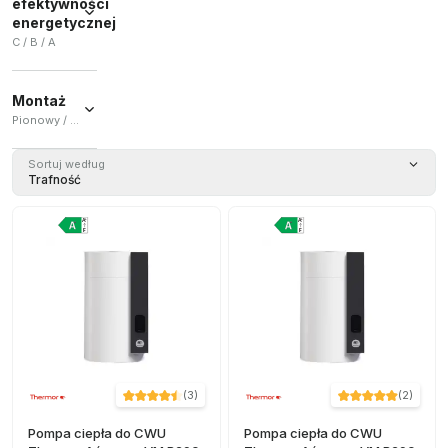
efektywności
energetycznej
C / B / A
C
(
21
)
Montaż
B
(
3
)
Pionowy / Pionowy i poziomy / Poziomy / Podłoga
A
(
1
)
Pionowy
Sortuj według
(
16
)
Trafność
Pionowy i
poziomy
(
4
)
Poziomy
(
4
)
Podłoga
(
1
)
(
3
)
(
2
)
Pompa ciepła do CWU
Pompa ciepła do CWU