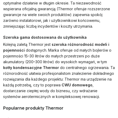
optymalne działanie w długim okresie. Ta niezawodność
wspierana oficjalną gwarancją (Thermor oferuje rozszerzone
gwarancje na wiele swoich produktów) zapewnia spokój
zarówno instalatorowi, jak i użytkownikowi końcowemu,
zmniejszając liczbę incydentów i koszty utrzymania.
Szeroka gama dostosowana do użytkownika
Kolejną zaletą Thermor jest
szeroka różnorodność modeli i
pojemności
dostępnych. Marka oferuje od małych bojlerów o
pojemności 15–30 litrów do małych przestrzeni po duże
akumulatory (200–300 litrów) do wysokich wymagań, w tym
kotły kondensacyjne Thermor
do centralnego ogrzewania. Ta
różnorodność ułatwia profesjonalistom znalezienie dokładnego
rozwiązania dla każdego projektu: Thermor ma urządzenie na
każdą potrzebę, czy to poprawa
CWU domowego
,
dostarczanie ciepłej wody do biznesu, czy wdrażanie
systemów aerotermicznych w kompleksowej renowacji.
Popularne produkty Thermor