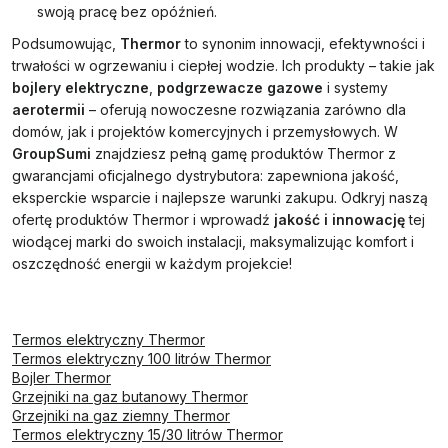
swoją pracę bez opóźnień.
Podsumowując,
Thermor
to synonim innowacji, efektywności i
trwałości w ogrzewaniu i ciepłej wodzie. Ich produkty – takie jak
bojlery elektryczne
,
podgrzewacze gazowe
i systemy
aerotermii
– oferują nowoczesne rozwiązania zarówno dla
domów, jak i projektów komercyjnych i przemysłowych. W
GroupSumi
znajdziesz pełną gamę produktów Thermor z
gwarancjami oficjalnego dystrybutora: zapewniona jakość,
eksperckie wsparcie i najlepsze warunki zakupu. Odkryj naszą
ofertę produktów Thermor i wprowadź
jakość i innowację
tej
wiodącej marki do swoich instalacji, maksymalizując komfort i
oszczędność energii w każdym projekcie!
Termos elektryczny Thermor
Termos elektryczny 100 litrów Thermor
Bojler Thermor
Grzejniki na gaz butanowy Thermor
Grzejniki na gaz ziemny Thermor
Termos elektryczny 15/30 litrów Thermor