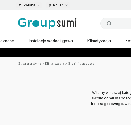
Polska
Polish
ryczność
Instalacja wodociągowa
Klimatyzacja
Ła
Strona główna
Klimatyzacja
Grzejnik gazowy
Witamy w naszej kateg
swoim domu w sposób 
bojlera gazowego
, w 