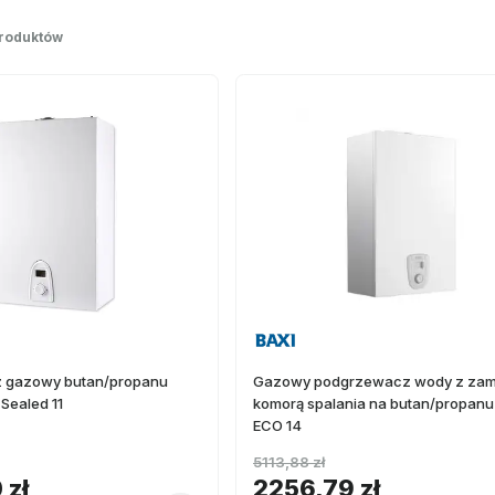
produktów
 gazowy butan/propanu
Gazowy podgrzewacz wody z zam
Sealed 11
komorą spalania na butan/propanu 
ECO 14
5113,88 zł
 zł
2256,79 zł