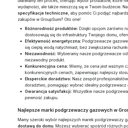
ułatwiamy ten proces, oferując wybór produktów, które nie
wydajności, ale także mieszczą się w Twoim budżecie. N
specyfikacje techniczne
, aby pomóc Ci podjąć najbard
zakupów w GroupSumi? Oto one!
Różnorodność produktów:
Dzięki opcjom zarówno na
dostosowują się do infrastruktury Twojego domu, ofer
Efektywność energetyczna:
Podgrzewacze gazowe są
się ciepłą wodą natychmiast, bez zwiększania rachunk
Niezawodność:
Wybieramy nasze podgrzewacze od na
niezawodny produkt.
Konkurencyjna cena:
Wiemy, że cena jest ważnym c
konkurencyjnych cenach, zapewniając najlepszy stosu
Eksperckie doradztwo:
Nasz zespół profesjonalistów
doradztwo, pomagając wybrać idealny podgrzewacz
Gwarancja satysfakcji:
Wszystkie nasze podgrzewacz
pewność zakupu.
Najlepsze marki podgrzewaczy gazowych w Gr
Mamy szeroki wybór najlepszych marek podgrzewaczy g
dostawą do domu
. Możesz wybierać spośród różnych po