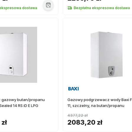
 ekspresowa dostawa
Bezpłatna ekspresowa dostawa
 gazowy butan/propanu
Gazowy podgrzewacz wody Baxi F
ealed 14 RS iD E LPG
11, szczelny, na butan/propanu
4377,22 zł
 zł
2083,20 zł