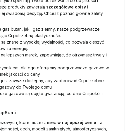
 tylko spełniają Twoje oczekiwania co do jakości i
asze produkty zawierają
szczegółowe opisy i
ziej świadomą decyzję. Chcesz poznać główne zalety
 gaz butan, jak i gaz ziemny, nasze podgrzewacze
ując Ci potrzebną elastyczność.
 znane z wysokiej wydajności, co pozwala cieszyć
ów za energię.
jlepszych marek, zapewniając, że otrzymasz trwały i
zynnikiem, dlatego oferujemy podgrzewacze gazowe w
nek jakości do ceny.
 jest zawsze dostępny, aby zaoferować Ci potrzebne
 gazowy do Twojego domu.
e gazowe są objęte gwarancją, co daje Ci spokój i
oupSumi
azowych, które możesz mieć
w najlepszej cenie i z
jemności, cech, modeli zamkniętych, atmosferycznych,