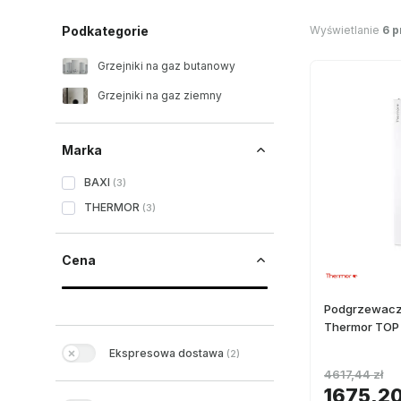
Wyświetlanie
6 
Podkategorie
Grzejniki na gaz butanowy
Grzejniki na gaz ziemny
Marka
BAXI
(
3
)
THERMOR
(
3
)
Cena
Podgrzewacz
Thermor TOP 
Ekspresowa dostawa
(
2
)
4617,44 zł
1675,20