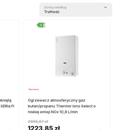
Sortuj według
Trafność
kniętą
Ogrzewacz atmosferyczny gaz
SERIa FI
butan/propanu Thermor Iono Select o
niskiej emisji NOx 10,8 L/min
2855,87 zł
1223,85 zł