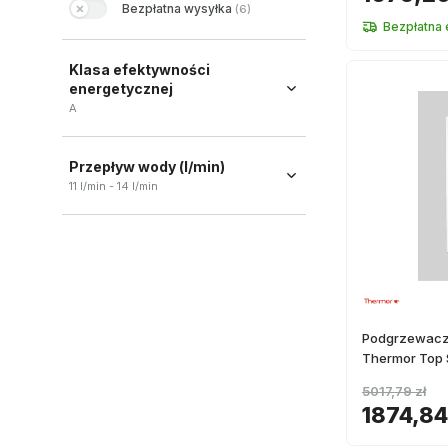
Bezpłatna wysyłka
(
6
)
Bezpłatna
Klasa efektywności
energetycznej
A
A
(
2
)
Przepływ wody (l/min)
11 l/min - 14 l/min
Podgrzewacz
Thermor Top S
5017,79 zł
1874,84