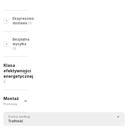
Ekspresowa
dostawa
(
1
)
Bezpłatna
wysyłka
(
1
)
Klasa
efektywności
energetycznej
C
C
(
1
)
Montaż
Pionowy
Pionowy
Sortuj według
(
1
)
Trafność