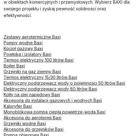
w obiektach komercyjnych i przemysłowych. Wybierz BAXI dla
swojego projektu i zyskaj pewność solidności oraz
efektywności.
Zestawy aerotermiczne Baxi
Pompy wodne Baxi
Kocioł gazowy Baxi
Powłoka i izolatory Baxi
Termos elektryczny 100 litrów Baxi
Bojler Baxi
Grzejniki na gaz ziemny Baxi
Termos elektryczny 15/30 litrów Baxi
Elektryczny podgrzewacz wody o pojemności 50 litrów Baxi
Elektryczny podgrzewacz wody 80 litrów Baxi
Kotły na olej napędowy Baxi
Akcesoria do instalacji gazowych i wodnych Baxi
Kaloryfer Baxi
Monoblokowa pompa ciepła powietrze-woda Baxi
Akcesoria do aerotermii Baxi
Grzejniki wodne Baxi
Akcesoria do grzejników Baxi
Pompa obiegowa Baxi