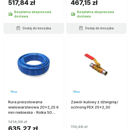
517,84 zł
467,15 zł
Bezpłatna ekspresowa
Bezpłatna ekspresowa
dostawa
dostawa
Dodaj do koszyka
Dodaj do koszyka
Rura preizolowana
Zawór kulowy z dźwignią i
wielowarstwowa 20x2,25 6
ochroną PEX 25x2,30
mm niebieska - Rolka 50
metrów
1414,59 zł
110,49 zł
635,27 zł